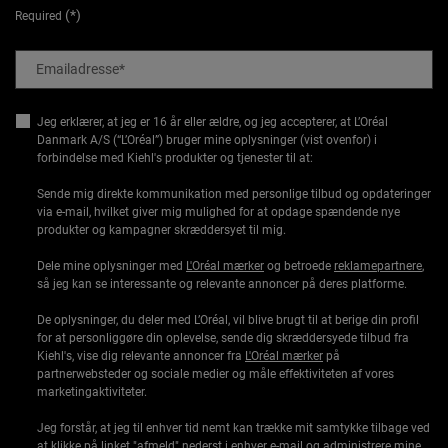
(*)
Required
Emailadresse
*
Jeg erklærer, at jeg er 16 år eller ældre, og jeg accepterer, at L’Oréal
Danmark A/S (“L’Oréal”) bruger mine oplysninger (vist ovenfor) i
forbindelse med Kiehl's produkter og tjenester til at:
Sende mig direkte kommunikation med personlige tilbud og opdateringer
via e-mail, hvilket giver mig mulighed for at opdage spændende nye
produkter og kampagner skræddersyet til mig.
Dele mine oplysninger med
L'Oréal mærker
og betroede
reklamepartnere
,
så jeg kan se interessante og relevante annoncer på deres platforme.
De oplysninger, du deler med L’Oréal, vil blive brugt til at berige din profil
for at personliggøre din oplevelse, sende dig skræddersyede tilbud fra
Kiehl's, vise dig relevante annoncer fra
L'Oréal mærker
på
partnerwebsteder og sociale medier og måle effektiviteten af vores
marketingaktiviteter.
Jeg forstår, at jeg til enhver tid nemt kan trække mit samtykke tilbage ved
at klikke på linket "afmeld" nederst i enhver e-mail og administrere mine