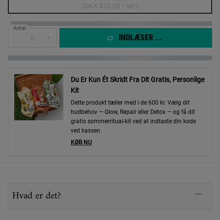
Valgte
Produkter er udsolgt
, 1 of 1
(DKK 410,00 / set)
Antal
INDLÆSER ...
−
+
Du Er Kun Ét Skridt Fra Dit Gratis, Personlige
Kit
Dette produkt tæller med i de 600 kr. Vælg dit
hudbehov — Glow, Repair eller Detox — og få dit
gratis sommerritual-kit ved at indtaste din kode
ved kassen.
KØB NU
PDP Sections Accordion
Hvad er det?