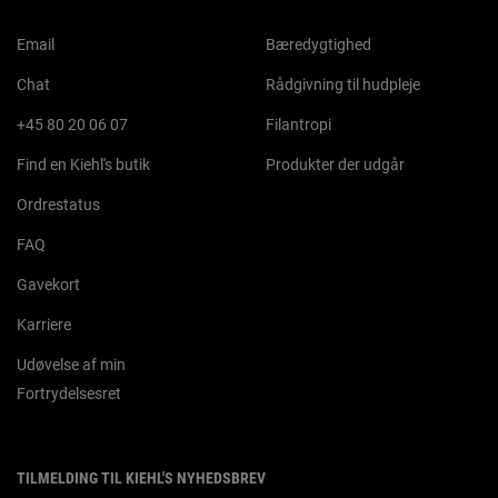
Email
Bæredygtighed
Chat
Rådgivning til hudpleje
+45 80 20 06 07
Filantropi
Find en Kiehl's butik
Produkter der udgår
Ordrestatus
FAQ
Gavekort
Karriere
Udøvelse af min
Fortrydelsesret
TILMELDING TIL KIEHL'S NYHEDSBREV