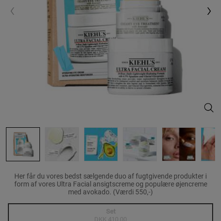
The 
Her får du vores bedst sælgende duo af fugtgivende produkter i
form af vores Ultra Facial ansigtscreme og populære øjencreme
med avokado. (Værdi 550,-)
One size only
Set
DKK 410,00