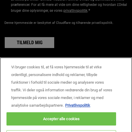
præferencer. For at få mere at vide om dine rettigheder og hvordan L’Oréal
*
bruger dine oplysninger, se vores
privatlivspolitik
.
Denne hjemmeside er beskyttet af Cloudflare og tilhørende privatlispolitik.
TILMELD MIG
Vi bruger cookies til, at få vores hjemmeside til at virke
Producentoplysninger
ordentligt, personalisere indhold og reklamer, tilbyde
KIEHL'S
funktioner i forhold til sociale medier og analysere vores
14, rue Royale - 75008 Paris France
traffik. Vi deler også information vedrørende din brug af vores
consumercare@dk.oaccare.com
hjemmeside på vores sociale medier, i reklamer og med
KØBSBETINGELSER
analytiske samarbejdspartnere.
Privatlivspolitik
kr - DK (DA)
Accepter alle cookies
Privatlivspolitik
Handelsbetingelser
Site Map
Cookie - indstillinger