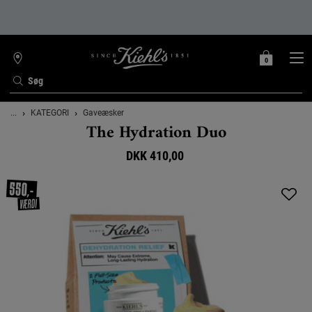
0
MIN
0 PRODUKT
FIND
INDKØBSKURV
BUTIK
Søg
Main content
...
KATEGORI
Gaveæsker
The Hydration Duo
DKK 410,00