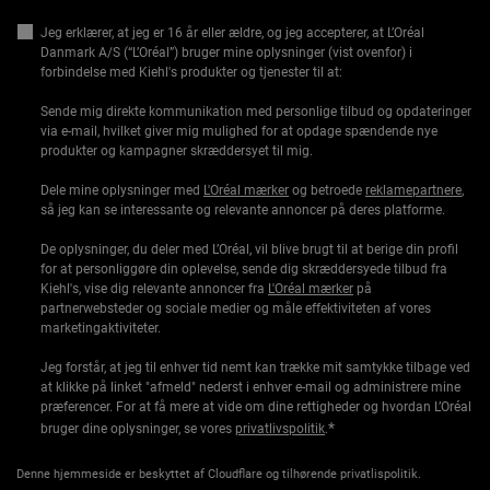
Jeg erklærer, at jeg er 16 år eller ældre, og jeg accepterer, at L’Oréal
Danmark A/S (“L’Oréal”) bruger mine oplysninger (vist ovenfor) i
forbindelse med Kiehl's produkter og tjenester til at:
Sende mig direkte kommunikation med personlige tilbud og opdateringer
via e-mail, hvilket giver mig mulighed for at opdage spændende nye
produkter og kampagner skræddersyet til mig.
Dele mine oplysninger med
L'Oréal mærker
og betroede
reklamepartnere
,
så jeg kan se interessante og relevante annoncer på deres platforme.
De oplysninger, du deler med L’Oréal, vil blive brugt til at berige din profil
for at personliggøre din oplevelse, sende dig skræddersyede tilbud fra
Kiehl's, vise dig relevante annoncer fra
L'Oréal mærker
på
partnerwebsteder og sociale medier og måle effektiviteten af vores
marketingaktiviteter.
Jeg forstår, at jeg til enhver tid nemt kan trække mit samtykke tilbage ved
at klikke på linket "afmeld" nederst i enhver e-mail og administrere mine
præferencer. For at få mere at vide om dine rettigheder og hvordan L’Oréal
*
bruger dine oplysninger, se vores
privatlivspolitik
.
Denne hjemmeside er beskyttet af Cloudflare og tilhørende privatlispolitik.