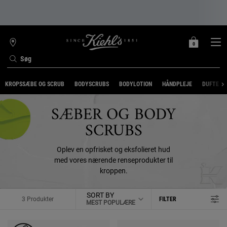
0
MIN
0 PRODUKT
FIND
INDKØBSKURV
BUTIK
Søg
Main content
KROPSSÆBE OG SCRUB
BODYSCRUBS
BODYLOTION
HÅNDPLEJE
DUFTE
SÆBER OG BODY
SCRUBS
Oplev en opfrisket og eksfolieret hud
med vores nærende renseprodukter til
kroppen.
SORT BY
3 Produkter
FILTER
FILTER MENU