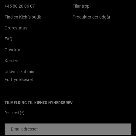
+45 80 20 06 07
Filantropi
Find en Kiehl's butik
Produkter der udgår
Ordrestatus
FAQ
Gavekort
Karriere
Udøvelse af min
Fortrydelsesret
TILMELDING TIL KIEHL'S NYHEDSBREV
(*)
Required
Emailadresse
*