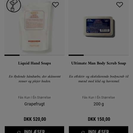
Liquid Hand Soaps
Ultimate Man Body Scrub Soap
En flydende håndsæbe, der skånsomt
En effektiv og eksfolierende bodyscrub til
renser og plejer huden.
mænd med klid og havremel.
Fås Kun I Én Størrelse
Fås Kun I Én Størrelse
Grapefrugt
200 g
DKK 520,00
DKK 150,00
INDLÆSER ...
INDLÆSER ...