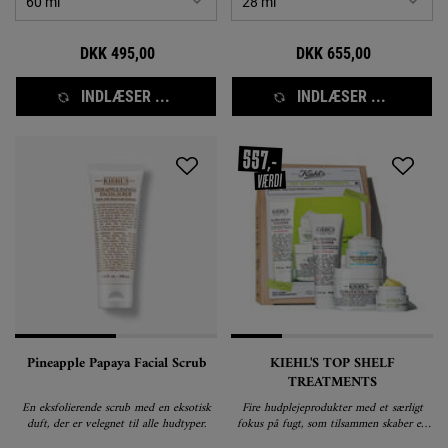
DKK 495,00
DKK 655,00
INDLÆSER ...
INDLÆSER ...
Pineapple Papaya Facial Scrub
KIEHL'S TOP SHELF
TREATMENTS
En eksfolierende scrub med en eksotisk
Fire hudplejeprodukter med et særligt
duft, der er velegnet til alle hudtyper.
fokus på fugt, som tilsammen skaber en
simpel, men effektiv daglig hudplejerutine.