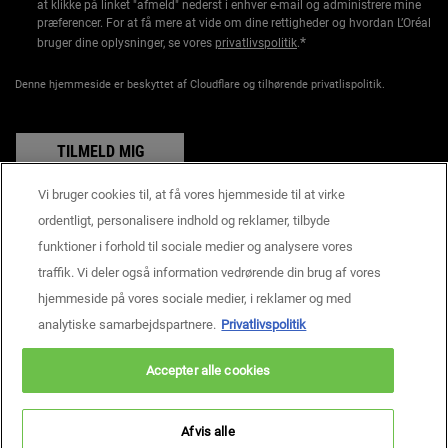
at klikke på linket "afmeld" nederst i enhver e-mail og administrere mine
præferencer. For at få mere at vide om dine rettigheder og hvordan L’Oréal
*
bruger dine oplysninger, se vores
privatlivspolitik
.
Denne hjemmeside er beskyttet af Cloudflare og tilhørende privatlispolitik.
TILMELD MIG
Vi bruger cookies til, at få vores hjemmeside til at virke
ordentligt, personalisere indhold og reklamer, tilbyde
funktioner i forhold til sociale medier og analysere vores
Producentoplysninger
traffik. Vi deler også information vedrørende din brug af vores
KIEHL'S
14, rue Royale - 75008 Paris France
hjemmeside på vores sociale medier, i reklamer og med
consumercare@dk.oaccare.com
analytiske samarbejdspartnere.
Privatlivspolitik
KØBSBETINGELSER
Accepter alle cookies
kr - DK (DA)
Afvis alle
Privatlivspolitik
Handelsbetingelser
Site Map
Cookie - indstillinger