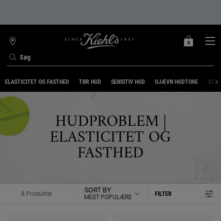
0
MIN
0 PRODUKT
FIND
INDKØBSKURV
BUTIK
Søg
Main content
ELASTICITET OG FASTHED
TØR HUD
SENSITIV HUD
UJÆVN HUDTONE
STOR
HUDPROBLEM |
ELASTICITET OG
FASTHED
SORT BY
8 Produkter
FILTER
FILTER MENU