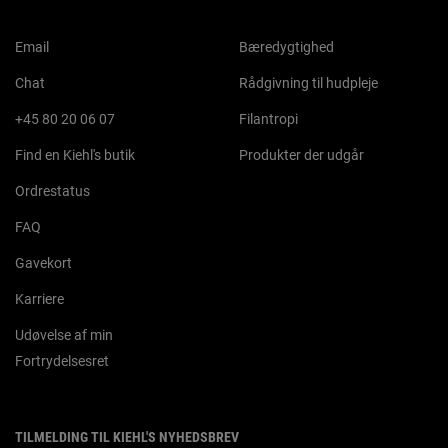
Email
Bæredygtighed
Chat
Rådgivning til hudpleje
+45 80 20 06 07
Filantropi
Find en Kiehl's butik
Produkter der udgår
Ordrestatus
FAQ
Gavekort
Karriere
Udøvelse af min
Fortrydelsesret
TILMELDING TIL KIEHL'S NYHEDSBREV