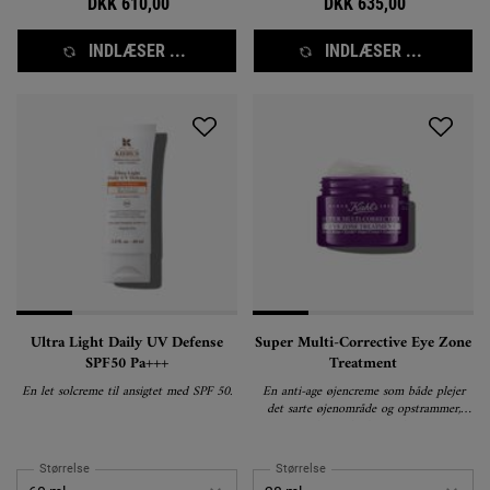
DKK 610,00
DKK 635,00
INDLÆSER ...
INDLÆSER ...
Ultra Light Daily UV Defense
Super Multi-Corrective Eye Zone
SPF50 Pa+++
Treatment
En let solcreme til ansigtet med SPF 50.
En anti-age øjencreme som både plejer
det sarte øjenområde og opstrammer,
ensarter og lysner huden omkring øjenene.
Størrelse
Størrelse