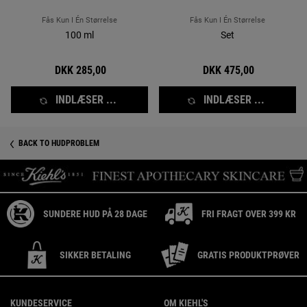
(Værdi 557,-)
Fås Kun I Én Størrelse
Fås Kun I Én Størrelse
100 ml
Set
DKK 285,00
DKK 475,00
INDLÆSER ...
INDLÆSER ...
BACK TO HUDPROBLEM
SUNDERE HUD PÅ 28 DAGE
FRI FRAGT OVER 399 KR
SIKKER BETALING
GRATIS PRODUKTPRØVER
Footer navigation
KUNDESERVICE
OM KIEHL'S