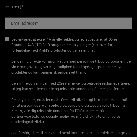
(*)
Required
Emailadresse
*
Jeg erklærer, at jeg er 16 år eller ældre, og jeg accepterer, at L’Oréal
Danmark A/S (“L’Oréal”) bruger mine oplysninger (vist ovenfor) i
forbindelse med Kiehl's produkter og tjenester til at:
Sende mig direkte kommunikation med personlige tilbud og opdateringer
via e-mail, hvilket giver mig mulighed for at opdage spændende nye
produkter og kampagner skræddersyet til mig.
Dele mine oplysninger med
L'Oréal mærker
og betroede
reklamepartnere
,
så jeg kan se interessante og relevante annoncer på deres platforme.
De oplysninger, du deler med L’Oréal, vil blive brugt til at berige din profil
for at personliggøre din oplevelse, sende dig skræddersyede tilbud fra
Kiehl's, vise dig relevante annoncer fra
L'Oréal mærker
på
partnerwebsteder og sociale medier og måle effektiviteten af vores
marketingaktiviteter.
Jeg forstår, at jeg til enhver tid nemt kan trække mit samtykke tilbage ved