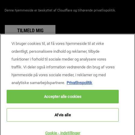
Denne hjemmeside er beskyttet af Cloudflare og tilhørende privatlispolitik.
TILMELD MIG
Vi bruger cookies til, at få vores hjemmeside til at virke
ordentligt, personalisere indhold og reklamer, tilbyde
funktioner i forhold til sociale medier og analysere vores
Producentoplysninger
traffik. Vi deler også information vedrørende din brug af vores
KIEHL'S
14, rue Royale - 75008 Paris France
hjemmeside på vores sociale medier, i reklamer og med
consumercare@dk.oaccare.com
analytiske samarbejdspartnere.
Privatlivspolitik
KØBSBETINGELSER
Accepter alle cookies
kr - DK (DA)
Afvis alle
Privatlivspolitik
Handelsbetingelser
Site Map
Cookie - indstillinger
Copyright © 2026 Kiehls’s Since 1851.
Denne hjemmeside er primært henvendt til personer bosiddende i Danmark.
Cookie - indstillinger