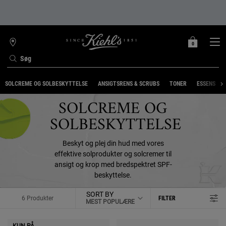
0
MIN
0 PRODUKT
FIND
INDKØBSKURV
BUTIK
Søg
Main content
SOLCREME OG SOLBESKYTTELSE
ANSIGTSRENS & SCRUBS
TONER
ESSENS
SOLCREME OG
SOLBESKYTTELSE
Beskyt og plej din hud med vores
effektive solprodukter og solcremer til
ansigt og krop med bredspektret SPF-
beskyttelse.
SORT BY
6 Produkter
FILTER
FILTER MENU