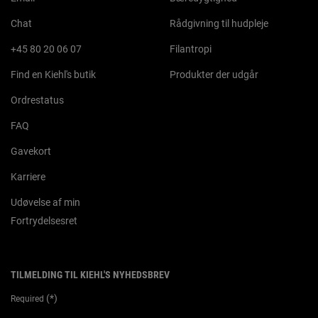
Chat
Rådgivning til hudpleje
+45 80 20 06 07
Filantropi
Find en Kiehl's butik
Produkter der udgår
Ordrestatus
FAQ
Gavekort
Karriere
Udøvelse af min
Fortrydelsesret
TILMELDING TIL KIEHL'S NYHEDSBREV
(*)
Required