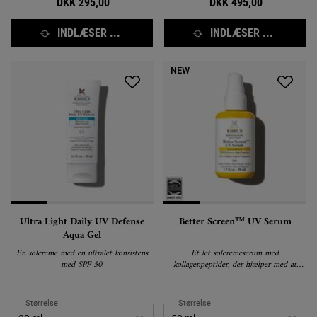
DKK 295,00
DKK 495,00
INDLÆSER ...
INDLÆSER ...
NEW
Ultra Light Daily UV Defense
Better Screen™ UV Serum
Aqua Gel
En solcreme med en ultralet konsistens
Et let solcremeserum med
med SPF 50.
kollagenpeptider, der hjælper med at
beskytte mod solskader og synligt
korrigere tidlige aldringstegn i huden.
Størrelse
Størrelse