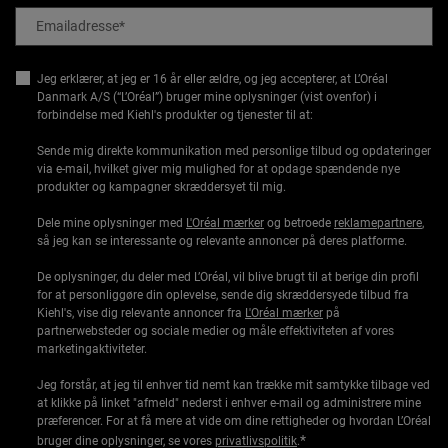
Emailadresse
*
Jeg erklærer, at jeg er 16 år eller ældre, og jeg accepterer, at L’Oréal
Danmark A/S (“L’Oréal”) bruger mine oplysninger (vist ovenfor) i
forbindelse med Kiehl's produkter og tjenester til at:
Sende mig direkte kommunikation med personlige tilbud og opdateringer
via e-mail, hvilket giver mig mulighed for at opdage spændende nye
produkter og kampagner skræddersyet til mig.
Dele mine oplysninger med
L'Oréal mærker
og betroede
reklamepartnere
,
så jeg kan se interessante og relevante annoncer på deres platforme.
De oplysninger, du deler med L’Oréal, vil blive brugt til at berige din profil
for at personliggøre din oplevelse, sende dig skræddersyede tilbud fra
Kiehl's, vise dig relevante annoncer fra
L'Oréal mærker
på
partnerwebsteder og sociale medier og måle effektiviteten af vores
marketingaktiviteter.
Jeg forstår, at jeg til enhver tid nemt kan trække mit samtykke tilbage ved
at klikke på linket "afmeld" nederst i enhver e-mail og administrere mine
præferencer. For at få mere at vide om dine rettigheder og hvordan L’Oréal
*
bruger dine oplysninger, se vores
privatlivspolitik
.