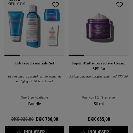
KUN PÅ
KIEHLS.DK
Oil-Free Essentials Set
Super Multi-Corrective Cream
SPF 30
Et sæt med 4 produkter der egner sig
Alsidig anti-age ansigtscreme med SPF 30.
særligt godt til fedtet hud.
One Size Available
Fås Kun I Én Størrelse
Bundle
50 ml
Old price
DKK 920,00
New price
DKK 736,00
DKK 635,00
INDLÆSER ...
INDLÆSER ...