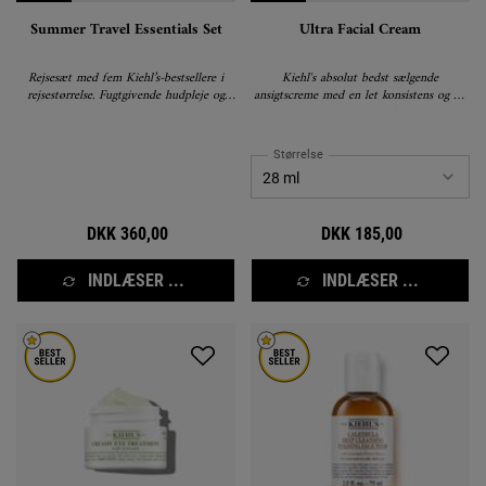
Summer Travel Essentials Set
Ultra Facial Cream
Rejsesæt med fem Kiehl’s-bestsellere i
Kiehl's absolut bedst sælgende
rejsestørrelse. Fugtgivende hudpleje og
ansigtscreme med en let konsistens og 72
solbeskyttelse i en praktisk toilettaske.
timers intensiv fugt.
Størrelse
DKK 360,00
DKK 185,00
INDLÆSER ...
INDLÆSER ...