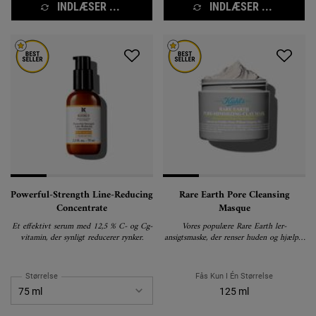
INDLÆSER ...
INDLÆSER ...
Powerful-Strength Line-Reducing
Rare Earth Pore Cleansing
Concentrate
Masque
Et effektivt serum med 12,5 % C- og Cg-
Vores populære Rare Earth ler-
vitamin, der synligt reducerer rynker.
ansigtsmaske, der renser huden og hjælper
med at minimere porer.
Størrelse
Fås Kun I Én Størrelse
125 ml