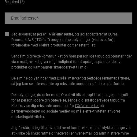
(*)
Required
Emailadresse
*
Jeg erklærer, at jeg er 16 år eller ældre, og jeg accepterer, at L’Oréal
Danmark A/S (“L’Oréal”) bruger mine oplysninger (vist ovenfor) i
forbindelse med Kiehl's produkter og tjenester til at:
Sende mig direkte kommunikation med personlige tilbud og opdateringer
via e-mail, hvilket giver mig mulighed for at opdage spændende nye
produkter og kampagner skræddersyet til mig.
Dele mine oplysninger med
L'Oréal mærker
og betroede
reklamepartnere
,
så jeg kan se interessante og relevante annoncer på deres platforme.
De oplysninger, du deler med L’Oréal, vil blive brugt til at berige din profil
for at personliggøre din oplevelse, sende dig skræddersyede tilbud fra
Kiehl's, vise dig relevante annoncer fra
L'Oréal mærker
på
partnerwebsteder og sociale medier og måle effektiviteten af vores
marketingaktiviteter.
Jeg forstår, at jeg til enhver tid nemt kan trække mit samtykke tilbage ved
at klikke på linket "afmeld" nederst i enhver e-mail og administrere mine