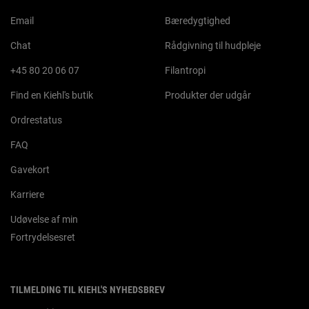
Email
Bæredygtighed
Chat
Rådgivning til hudpleje
+45 80 20 06 07
Filantropi
Find en Kiehl's butik
Produkter der udgår
Ordrestatus
FAQ
Gavekort
Karriere
Udøvelse af min
Fortrydelsesret
TILMELDING TIL KIEHL'S NYHEDSBREV