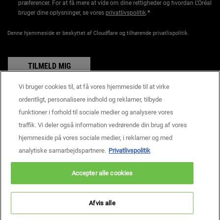
præferencer. For at få mere at vide om dine rettigheder og hvordan L’Oréal
*
bruger dine oplysninger, se vores
privatlivspolitik
.
Denne hjemmeside er beskyttet af Cloudflare og tilhørende privatlispolitik.
TILMELD MIG
Vi bruger cookies til, at få vores hjemmeside til at virke
ordentligt, personalisere indhold og reklamer, tilbyde
funktioner i forhold til sociale medier og analysere vores
Producentoplysninger
traffik. Vi deler også information vedrørende din brug af vores
KIEHL'S
14, rue Royale - 75008 Paris France
hjemmeside på vores sociale medier, i reklamer og med
consumercare@dk.oaccare.com
analytiske samarbejdspartnere.
Privatlivspolitik
KØBSBETINGELSER
Accepter alle cookies
kr - DK (DA)
Afvis alle
Privatlivspolitik
Handelsbetingelser
Site Map
Cookie - indstillinger
Copyright © 2026 Kiehls’s Since 1851.