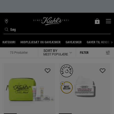
0
MIN
0 PRODUKT
FIND
INDKØBSKURV
BUTIK
Søg
Main content
KATEGORI
HUDPLEJESÆT OG GAVEÆSKER
GAVEÆSKER
GAVER TIL HENDE
SORT BY
73 Produkter
FILTER
FILTER MENU