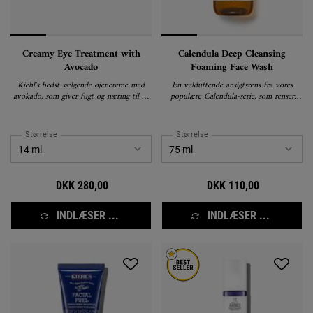
Creamy Eye Treatment with
Calendula Deep Cleansing
Avocado
Foaming Face Wash
Kiehl's bedst sælgende øjencreme med
En velduftende ansigtsrens fra vores
avokado, som giver fugt og næring til de
populære Calendula-serie, som renser
sarte områder omkring øjnene.
huden uden at udtørre.
Størrelse
Størrelse
DKK 280,00
DKK 110,00
INDLÆSER ...
INDLÆSER ...