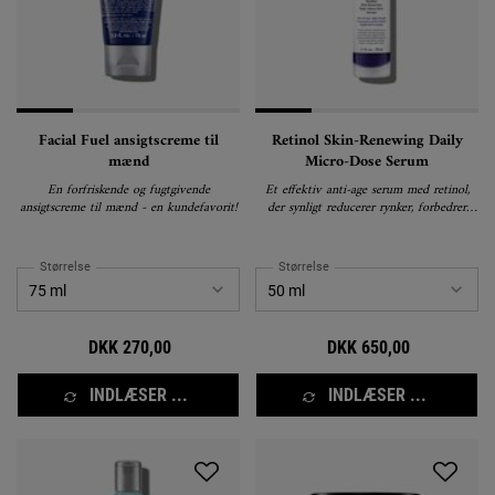
Facial Fuel ansigtscreme til
Retinol Skin-Renewing Daily
mænd
Micro-Dose Serum
En forfriskende og fugtgivende
Et effektiv anti-age serum med retinol,
ansigtscreme til mænd - en kundefavorit!
der synligt reducerer rynker, forbedrer
hudens fasthed og forfinerer hudens
tekstur.
Størrelse
Størrelse
DKK 270,00
DKK 650,00
INDLÆSER ...
INDLÆSER ...