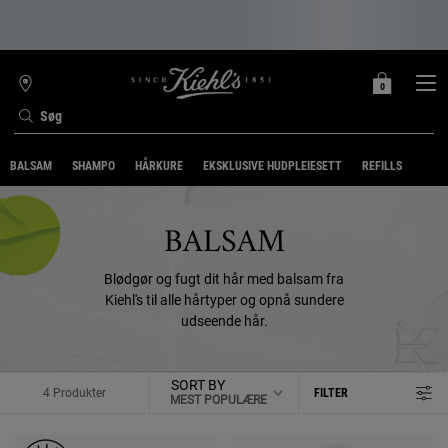
0
MIN
0 PRODUKT
FIND
INDKØBSKURV
BUTIK
Søg
Main content
BALSAM
SHAMPO
HÅRKURE
EKSKLUSIVE HUDPLEIESETT
REFILLS
BALSAM
Blødgør og fugt dit hår med balsam fra
Kiehl's til alle hårtyper og opnå sundere
udseende hår.
SORT BY
4 Produkter
FILTER
FILTER MENU