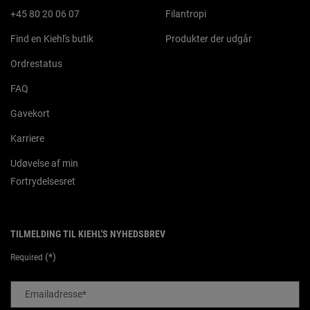
+45 80 20 06 07
Filantropi
Find en Kiehl's butik
Produkter der udgår
Ordrestatus
FAQ
Gavekort
Karriere
Udøvelse af min
Fortrydelsesret
TILMELDING TIL KIEHL'S NYHEDSBREV
(*)
Required
Emailadresse
*