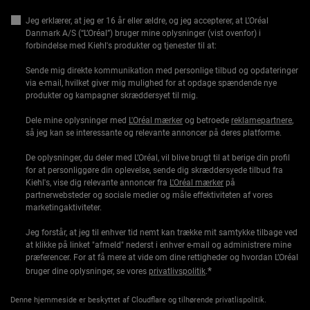
Jeg erklærer, at jeg er 16 år eller ældre, og jeg accepterer, at L’Oréal
Danmark A/S (“L’Oréal”) bruger mine oplysninger (vist ovenfor) i
forbindelse med Kiehl's produkter og tjenester til at:
Sende mig direkte kommunikation med personlige tilbud og opdateringer
via e-mail, hvilket giver mig mulighed for at opdage spændende nye
produkter og kampagner skræddersyet til mig.
Dele mine oplysninger med
L'Oréal mærker
og betroede
reklamepartnere
,
så jeg kan se interessante og relevante annoncer på deres platforme.
De oplysninger, du deler med L’Oréal, vil blive brugt til at berige din profil
for at personliggøre din oplevelse, sende dig skræddersyede tilbud fra
Kiehl's, vise dig relevante annoncer fra
L'Oréal mærker
på
partnerwebsteder og sociale medier og måle effektiviteten af vores
marketingaktiviteter.
Jeg forstår, at jeg til enhver tid nemt kan trække mit samtykke tilbage ved
at klikke på linket "afmeld" nederst i enhver e-mail og administrere mine
præferencer. For at få mere at vide om dine rettigheder og hvordan L’Oréal
*
bruger dine oplysninger, se vores
privatlivspolitik
.
Denne hjemmeside er beskyttet af Cloudflare og tilhørende privatlispolitik.