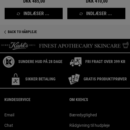
DKK 485,00
DKK 410,00
INDLÆSER ...
INDLÆSER ...
BACK TO HÅRPLEJE
SUNDERE HUD PÅ 28 DAGE
FRI FRAGT OVER 399 KR
SIKKER BETALING
GRATIS PRODUKTPRØVER
Footer navigation
KUNDESERVICE
OM KIEHL'S
Email
Bæredygtighed
Chat
Rådgivning til hudpleje