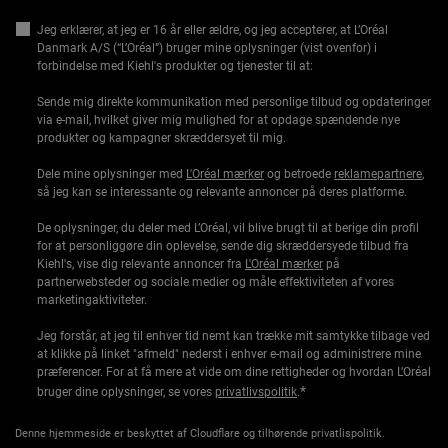
Jeg erklærer, at jeg er 16 år eller ældre, og jeg accepterer, at L’Oréal
Danmark A/S (“L’Oréal”) bruger mine oplysninger (vist ovenfor) i
forbindelse med Kiehl's produkter og tjenester til at:
Sende mig direkte kommunikation med personlige tilbud og opdateringer
via e-mail, hvilket giver mig mulighed for at opdage spændende nye
produkter og kampagner skræddersyet til mig.
Dele mine oplysninger med
L'Oréal mærker
og betroede
reklamepartnere
,
så jeg kan se interessante og relevante annoncer på deres platforme.
De oplysninger, du deler med L’Oréal, vil blive brugt til at berige din profil
for at personliggøre din oplevelse, sende dig skræddersyede tilbud fra
Kiehl's, vise dig relevante annoncer fra
L'Oréal mærker
på
partnerwebsteder og sociale medier og måle effektiviteten af vores
marketingaktiviteter.
Jeg forstår, at jeg til enhver tid nemt kan trække mit samtykke tilbage ved
at klikke på linket "afmeld" nederst i enhver e-mail og administrere mine
præferencer. For at få mere at vide om dine rettigheder og hvordan L’Oréal
*
bruger dine oplysninger, se vores
privatlivspolitik
.
Denne hjemmeside er beskyttet af Cloudflare og tilhørende privatlispolitik.