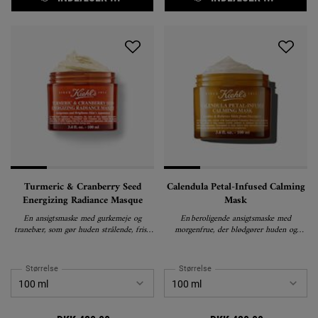
Turmeric & Cranberry Seed
Calendula Petal-Infused Calming
Energizing Radiance Masque
Mask
En ansigtsmaske med gurkemeje og
En beroligende ansigtsmaske med
tranebær, som gør huden strålende, frisk
morgenfrue, der blødgører huden og
og klar.
mindsker irritation.
Størrelse
Størrelse