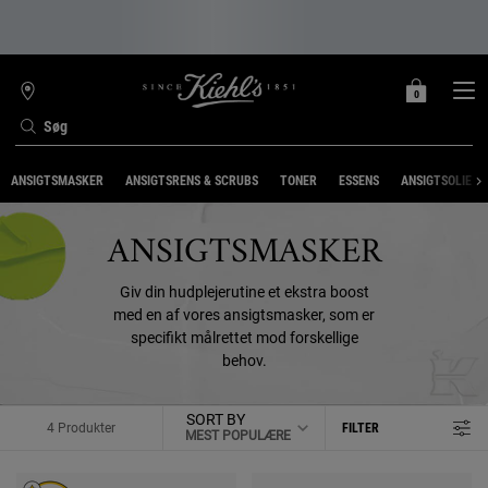
0
MIN
0 PRODUKT
FIND
INDKØBSKURV
BUTIK
Søg
Main content
ANSIGTSMASKER
ANSIGTSRENS & SCRUBS
TONER
ESSENS
ANSIGTSOLIE
ANSIGTSMASKER
Giv din hudplejerutine et ekstra boost
med en af vores ansigtsmasker, som er
specifikt målrettet mod forskellige
behov.
SORT BY
4 Produkter
FILTER
FILTER MENU