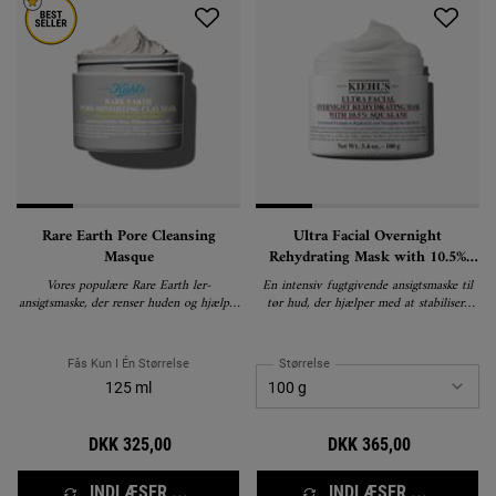
Rare Earth Pore Cleansing
Ultra Facial Overnight
Masque
Rehydrating Mask with 10.5%
Squalane
Vores populære Rare Earth ler-
En intensiv fugtgivende ansigtsmaske til
ansigtsmaske, der renser huden og hjælper
tør hud, der hjælper med at stabilisere
med at minimere porer.
hudens fugtbarriere natten over.
Fås Kun I Én Størrelse
Størrelse
125 ml
DKK 325,00
DKK 365,00
INDLÆSER ...
INDLÆSER ...