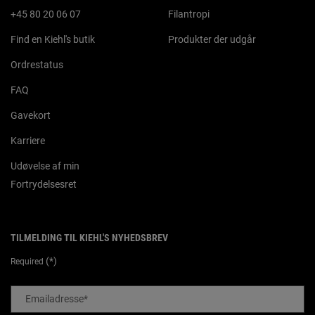
+45 80 20 06 07
Filantropi
Find en Kiehl's butik
Produkter der udgår
Ordrestatus
FAQ
Gavekort
Karriere
Udøvelse af min
Fortrydelsesret
TILMELDING TIL KIEHL'S NYHEDSBREV
(*)
Required
Emailadresse
*