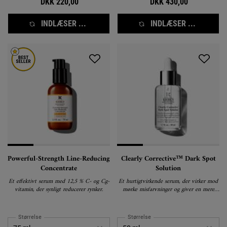
DKK 220,00
DKK 430,00
INDLÆSER ...
INDLÆSER ...
Powerful-Strength Line-Reducing
Clearly Corrective™ Dark Spot
Concentrate
Solution
Et effektivt serum med 12,5 % C- og Cg-
Et hurtigtvirkende serum, der virker mod
vitamin, der synligt reducerer rynker.
mørke misfarvninger og giver en mere
ensartet hudtone.
Størrelse
Størrelse