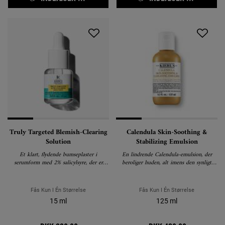
Truly Targeted Blemish-Clearing
Calendula Skin-Soothing &
Solution
Stabilizing Emulsion
Et klart, flydende bumseplaster i
En lindrende Calendula-emulsion, der
serumform med 2% salicylsyre, der er
beroliger huden, alt imens den synligt
specielt udviklet til synligt at reducere
reducerer rødme og glans.
størrelsen, farven og ardannelsen efter
bumser.
Fås Kun I Én Størrelse
Fås Kun I Én Størrelse
15 ml
125 ml