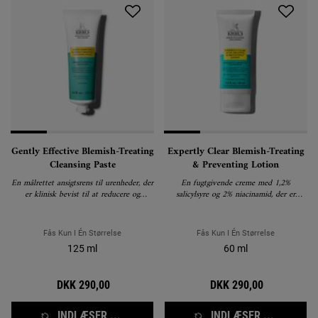
Gently Effective Blemish-Treating
Expertly Clear Blemish-Treating
Cleansing Paste
& Preventing Lotion
En målrettet ansigtsrens til urenheder, der
En fugtgivende creme med 1,2%
er klinisk bevist til at reducere og
salicylsyre og 2% niacinamid, der er
forebygge urenheder uden at udtørre
specielt formuleret til at fjerne urenheder
huden.
og forebygge fremtidige udbrud.
Fås Kun I Én Størrelse
Fås Kun I Én Størrelse
125 ml
60 ml
DKK 290,00
DKK 290,00
INDLÆSER ...
INDLÆSER ...