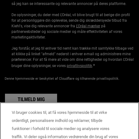
så jeg kan se interessante og relevante annoncer på deres platforme.
De oplysninger, du deler med L’Oréal, vil blive brugt til at berige din profil
for at personliggøre din oplevelse, sende dig skræddersyede tilbud fra
Kiehl's, vise dig relevante annoncer fra
L'Oréal mærker
på
partnerwebsteder og sociale medier og måle effektiviteten af vores
marketingaktiviteter.
Jeg forstår, at jeg til enhver tid nemt kan trække mit samtykke tilbage ved
at klikke på linket "afmeld" nederst i enhver e-mail og administrere mine
præferencer. For at få mere at vide om dine rettigheder og hvordan L’Oréal
*
bruger dine oplysninger, se vores
privatlivspolitik
.
Denne hjemmeside er beskyttet af Cloudflare og tilhørende privatlispolitik.
TILMELD MIG
Vi bruger cookies til, at få vores hjemmeside til at virke
ordentligt, personalisere indhold og reklamer, tilbyde
funktioner i forhold til sociale medier og analysere vores
Producentoplysninger
traffik. Vi deler også information vedrørende din brug af vores