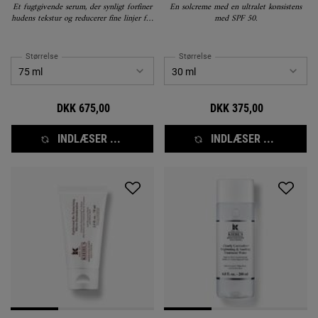
Et fugtgivende serum, der synligt forfiner
En solcreme med en ultralet konsistens
hudens tekstur og reducerer fine linjer for
med SPF 50.
et sundere og mere ensartet udseende.
Størrelse
Størrelse
DKK 675,00
DKK 375,00
INDLÆSER ...
INDLÆSER ...