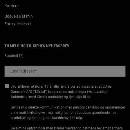
Karriere
Udøvelse af min
Fortrydelsesret
TILMELDING TIL KIEHL'S NYHEDSBREV
(*)
Required
Emailadresse
*
Jeg erklærer, at jeg er 16 år eller ældre, og jeg accepterer, at L’Oréal
Danmark A/S (“L’Oréal”) bruger mine oplysninger (vist ovenfor) i
forbindelse med Kiehl's produkter og tjenester til at:
Sende mig direkte kommunikation med personlige tilbud og opdateringer
via e-mail, hvilket giver mig mulighed for at opdage spændende nye
produkter og kampagner skræddersyet til mig.
Dele mine oplysninger med
L'Oréal mærker
og betroede
reklamepartnere
,