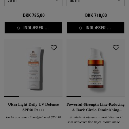
DKK 785,00
DKK 710,00
INDLÆSER ...
INDLÆSER ...
Ultra Light Daily UV Defense
Powerful-Strength Line-Reducing
SPF50 Pa+++
& Dark Circle-Diminishing
Vitamin C Eye Serum
En let solcreme til ansigtet med SPF 50.
Et effektivt øjenserum med Vitamin C
som reducerer fine linjer, mørke rande og
poser under øjnene.