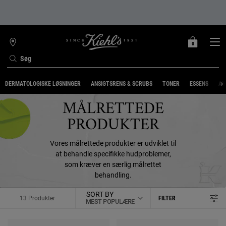
0
MIN
0 PRODUKT
FIND
INDKØBSKURV
BUTIK
Søg
Main content
DERMATOLOGISKE LØSNINGER
ANSIGTSRENS & SCRUBS
TONER
ESSENS
AN
MÅLRETTEDE
PRODUKTER
Vores målrettede produkter er udviklet til
at behandle specifikke hudproblemer,
som kræver en særlig målrettet
behandling.
SORT BY
13 Produkter
FILTER
FILTER MENU