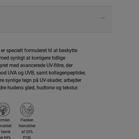
r specielt formuleret til at beskytte
d synligt at korrigere tidlige
yret med avancerede UV-filtre, der
mod UVA og UVB, samt kollagenpeptider,
re synlige tegn på UV-skader, arbejder
dre hudens glød, hudtone og tekstur.
ormlen
Flasken
mstillet
fremstillet
 fabrik
af 20%
d 99%
PCR-