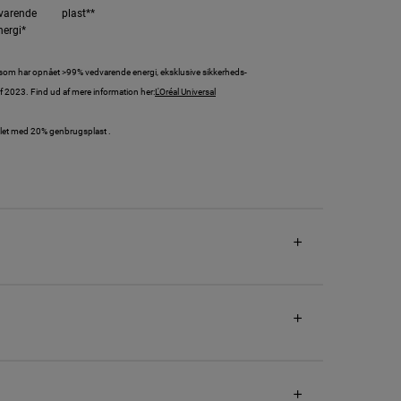
varende
plast**
nergi*
k som har opnået >99% vedvarende energi, eksklusive sikkerheds-
f 2023. Find ud af mere information her:
L'Oréal Universal
tillet med 20% genbrugsplast .