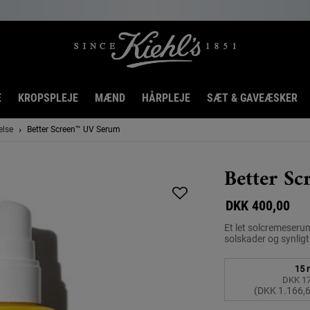
E
KROPSPLEJE
MÆND
HÅRPLEJE
SÆT & GAVEÆSKER
else
Better Screen™ UV Serum
Better S
DKK 400,00
Et let solcremeseru
solskader og synligt 
Vælg en size:
15 
DKK 17
V
,
(DKK 1.166,6