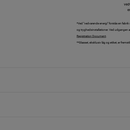
ved
e
*Ved "vedvarende energi" forstås en fabri
og tryghedsinstallationer. Ved udgangen a
Registration Document
.
**Glasset, eksklusiv låg og etiket, er frems