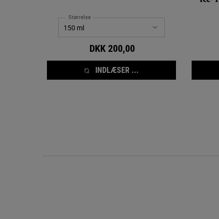
Størrelse
DKK 200,00
INDLÆSER ...
FAQ for Better Screen™ UV Serum