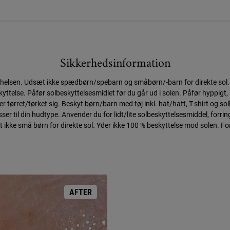
Sikkerhedsinformation
/helsen. Udsæt ikke spædbørn/spebarn og småbørn/-barn for direkte sol. 
yttelse. Påfør solbeskyttelsesmidlet før du går ud i solen. Påfør hyppigt, 
er tørret/tørket sig. Beskyt børn/barn med tøj inkl. hat/hatt, T-shirt og so
r til din hudtype. Anvender du for lidt/lite solbeskyttelsesmiddel, forrin
 ikke små børn for direkte sol. Yder ikke 100 % beskyttelse mod solen. For
AFTER