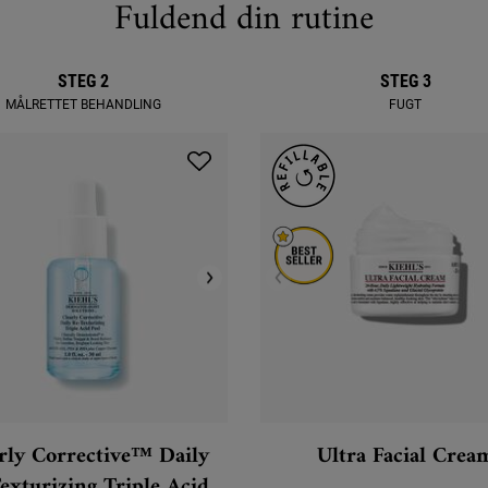
Fuldend din rutine
STEG 2
STEG 3
MÅLRETTET BEHANDLING
FUGT
rly Corrective™ Daily
Ultra Facial Crea
exturizing Triple Acid