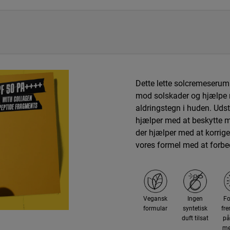
Dette lette solcremeserum e
mod solskader og hjælpe me
aldringstegn i huden. Udst
hjælper med at beskytte 
der hjælper med at korrige
vores formel med at forbe
Vegansk
Ingen
F
formular
syntetisk
fre
duft tilsat
på
me