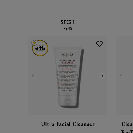
Complete Your Routine
STEG 1
RENS
Ultra Facial Cleanser
Clea
Re-T