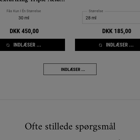
Peel
Fås Kun I Én Størrelse
Størrelse
30 ml
DKK 450,00
DKK 185,00
INDLÆSER ...
INDLÆSER ...
INDLÆSER ...
Ofte stillede spørgsmål