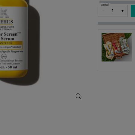
Antal
−
+
Better Screen™ UV Serum - Zoom 