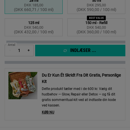
28 ml
50 ml
DKK 185,00
DKK 295,00
Valgte
, 1 of 4
Valgte
, 2 of 4
(DKK 660,71 / 100 ml)
(DKK 590,00 / 100 ml)
BEST VALUE
125 ml
150 ml - Refill
DKK 540,00
DKK 540,00
Valgte
, 3 of 4
Valgte
, 4 of 4
(DKK 432,00 / 100 ml)
(DKK 360,00 / 100 ml)
Antal
INDLÆSER ...
−
+
Du Er Kun Ét Skridt Fra Dit Gratis, Personlige
Kit
Dette produkt tæller med i de 600 kr. Vælg dit
hudbehov — Glow, Repair eller Detox — og få dit
gratis sommerritual-kit ved at indtaste din kode
ved kassen.
KØB NU