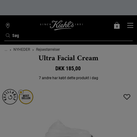
0
MIN
0 PRODUKT
FIND
INDKØBSKURV
BUTIK
Søg
Main content
...
NYHEDER
Rejsestørrelser
Ultra Facial Cream
DKK 185,00
7 andre har købt dette produkt i dag