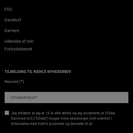
FAQ
Gavekort
Karriere
Udøvelse af min
Fortrydelsesret
TILMELDING TIL KIEHL'S NYHEDSBREV
(*)
Required
Emailadresse
*
Jeg erklærer, at jeg er 16 år eller ældre, og jeg accepterer, at L’Oréal
Danmark A/S (“L’Oréal”) bruger mine oplysninger (vist ovenfor) i
forbindelse med Kiehl's produkter og tjenester til at: