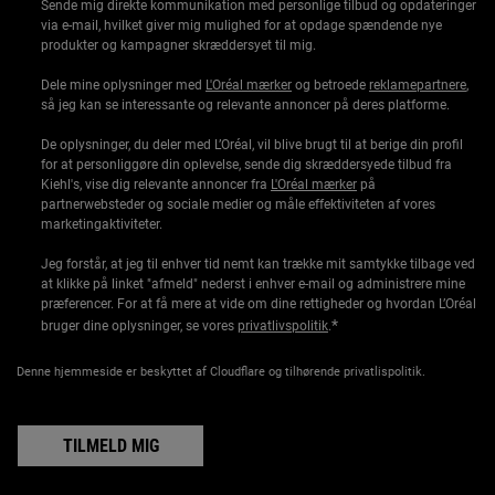
Sende mig direkte kommunikation med personlige tilbud og opdateringer
via e-mail, hvilket giver mig mulighed for at opdage spændende nye
produkter og kampagner skræddersyet til mig.
Dele mine oplysninger med
L'Oréal mærker
og betroede
reklamepartnere
,
så jeg kan se interessante og relevante annoncer på deres platforme.
De oplysninger, du deler med L’Oréal, vil blive brugt til at berige din profil
for at personliggøre din oplevelse, sende dig skræddersyede tilbud fra
Kiehl's, vise dig relevante annoncer fra
L'Oréal mærker
på
partnerwebsteder og sociale medier og måle effektiviteten af vores
marketingaktiviteter.
Jeg forstår, at jeg til enhver tid nemt kan trække mit samtykke tilbage ved
at klikke på linket "afmeld" nederst i enhver e-mail og administrere mine
præferencer. For at få mere at vide om dine rettigheder og hvordan L’Oréal
*
bruger dine oplysninger, se vores
privatlivspolitik
.
Denne hjemmeside er beskyttet af Cloudflare og tilhørende privatlispolitik.
TILMELD MIG