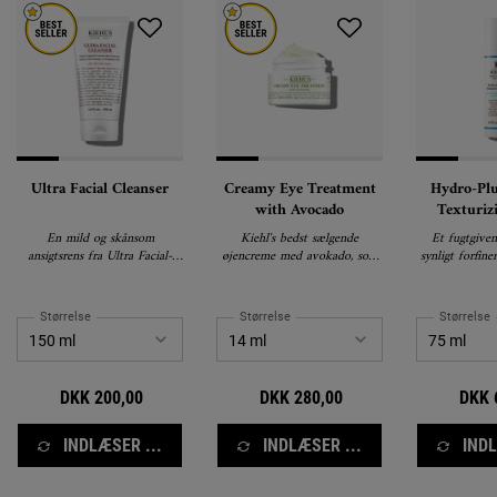
Ultra Facial Cleanser
Creamy Eye Treatment
Hydro-Pl
with Avocado
Texturiz
Conce
En mild og skånsom
Kiehl's bedst sælgende
Et fugtgiven
ansigtsrens fra Ultra Facial-
øjencreme med avokado, som
synligt forfine
serien til alle hudtyper.
giver fugt og næring til de
og reducerer fi
sarte områder omkring øjnene.
sundere og 
udse
Størrelse
Størrelse
Størrelse
DKK 200,00
DKK 280,00
DKK 
INDLÆSER ...
INDLÆSER ...
INDL