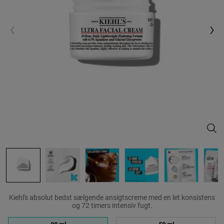
Ultr
Kiehl's absolut bedst sælgende ansigtscreme med en let konsistens
og 72 timers intensiv fugt.
Vælg en size: