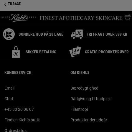
TILBAGE
SUNDERE HUD PÅ 28 DAGE
FRI FRAGT OVER 399 KR
SIKKER BETALING
GRATIS PRODUKTPRØVER
Footer navigation
KUNDESERVICE
OM KIEHL'S
Email
Bæredygtighed
Chat
Rådgivning til hudpleje
+45 80 20 06 07
Filantropi
Find en Kiehl's butik
Produkter der udgår
Ordrestatus