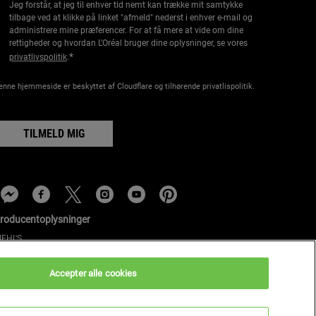
Jeg forstår, at jeg til enhver tid nemt kan trække mit samtykke
tilbage ved at klikke på linket "afmeld" nederst i enhver e-mail og
administrere mine præferencer. For at få mere at vide om dine
rettigheder og hvordan L’Oréal bruger dine oplysninger, se vores
*
privatlivspolitik
.
enne hjemmeside er beskyttet af Cloudflare og tilhørende privatlispolitik.
TILMELD MIG
roducentoplysninger
IEHL'S
4, rue Royale - 75008 Paris France
onsumercare@dk.oaccare.com
Accepter alle cookies
ØBSBETINGELSER
kr - DK (DA)