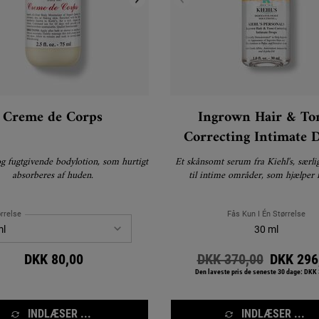
Creme de Corps
Ingrown Hair & To
Correcting Intimate 
og fugtgivende bodylotion, som hurtigt
Et skånsomt serum fra Kiehl's, særlig
absorberes af huden.
til intime områder, som hjælper
modvirke og minimere udseendet af
hår, samt give en mere ensartet h
rrelse
Fås Kun I Én Størrelse
30 ml
DKK 80,00
Old price
DKK 370,00
New pri
DKK 296
Den laveste pris de seneste 30 dage: DKK
INDLÆSER ...
INDLÆSER ...