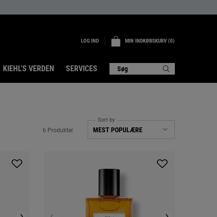
LOG IND
MIN INDKØBSKURV
0
0 PRODUKT
KIEHL'S VERDEN
SERVICES
Søg
Sort by
6 Produkter