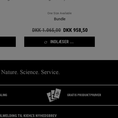
 minimere
iktion.
One Size Available
Bundle
Old price
DKK 1.065,00
New price
DKK 958,50
INDLÆSER ...
ALING
GRATIS PRODUKTPRØVER
ILMELDING TIL KIEHL'S NYHEDSBREV