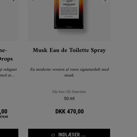
ne-
Musk Eau de Toilette Spray
Drops
t velegnet
En moderne version af vores signaturduft med
 med at
musk.
 indgroede
udtone.
Fås Kun I Én Størrelse
50 ml
ce
,00
DKK 470,00
 370,00
INDLÆSER ...