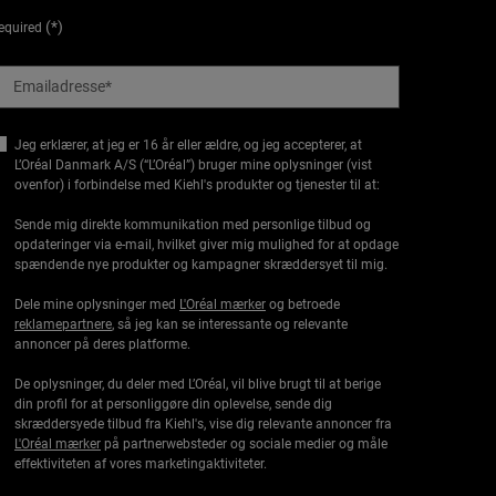
(*)
equired
Emailadresse
*
Jeg erklærer, at jeg er 16 år eller ældre, og jeg accepterer, at
L’Oréal Danmark A/S (“L’Oréal”) bruger mine oplysninger (vist
ovenfor) i forbindelse med Kiehl's produkter og tjenester til at:
Sende mig direkte kommunikation med personlige tilbud og
opdateringer via e-mail, hvilket giver mig mulighed for at opdage
spændende nye produkter og kampagner skræddersyet til mig.
Dele mine oplysninger med
L'Oréal mærker
og betroede
reklamepartnere
, så jeg kan se interessante og relevante
annoncer på deres platforme.
De oplysninger, du deler med L’Oréal, vil blive brugt til at berige
din profil for at personliggøre din oplevelse, sende dig
skræddersyede tilbud fra Kiehl's, vise dig relevante annoncer fra
L'Oréal mærker
på partnerwebsteder og sociale medier og måle
effektiviteten af vores marketingaktiviteter.