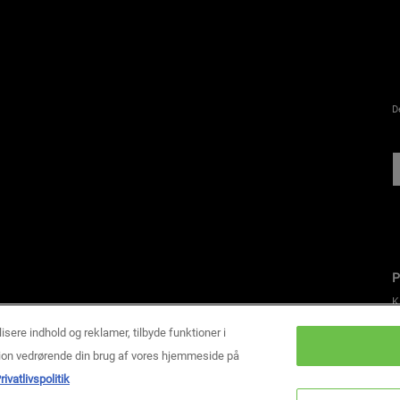
D
P
K
1
c
lisere indhold og reklamer, tilbyde funktioner i
mation vedrørende din brug af vores hjemmeside på
K
rivatlivspolitik