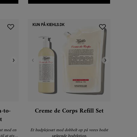
KUN PÅ KIEHLS.DK
-to-
Creme de Corps Refill Set
t
at med en
Et hudplejesæt med dobbelt op på vores bedst
il at give
sælgende bodylotion.