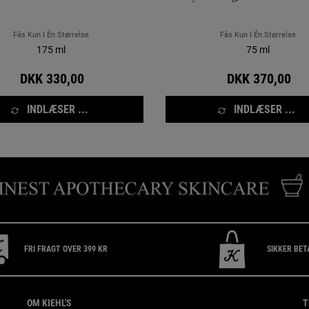
96-timers beskyttelse mod lugt og
følelsen af ​​ubehag på grund af fr
Fås Kun I Én Størrelse
Fås Kun I Én Størrelse
175 ml
75 ml
DKK 330,00
DKK 370,00
INDLÆSER ...
INDLÆSER ...
FRI FRAGT OVER 399 KR
SIKKER BET
OM KIEHL'S
T