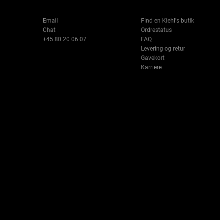
Email
Find en Kiehl's butik
Chat
Ordrestatus
+45 80 20 06 07
FAQ
Levering og retur
Gavekort
Karriere