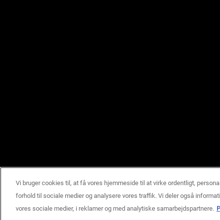
Vi bruger cookies til, at få vores hjemmeside til at virke ordentligt, persona
forhold til sociale medier og analysere vores traffik. Vi deler også infor
vores sociale medier, i reklamer og med analytiske samarbejdspartnere.
P