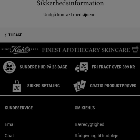
Sikkerhedsinformation
Undgå kontakt med øjnene.
PDP Reviews
Sikkerhedsinformation
TILBAGE
SUNDERE HUD PÅ 28 DAGE
FRI FRAGT OVER 399 KR
SIKKER BETALING
GRATIS PRODUKTPRØVER
Footer navigation
KUNDESERVICE
OM KIEHL'S
Email
Bæredygtighed
Chat
Rådgivning til hudpleje