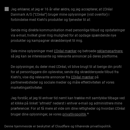
Jeg erklærer, at jeg er 16 år eller ældre, og jeg accepterer, at L’Oréal
Danmark A/S (“L’Oréal”) bruger mine oplysninger (vist ovenfor) i
forbindelse med Kiehl's produkter og tjenester til at:
Sende mig direkte kommunikation med personlige tilbud og opdateringer
via e-mail, hvilket giver mig mulighed for at opdage spændende nye
produkter og kampagner skræddersyet til mig.
Dele mine oplysninger med
L'Oréal mærker
og betroede
reklamepartnere
,
så jeg kan se interessante og relevante annoncer på deres platforme.
De oplysninger, du deler med L’Oréal, vil blive brugt til at berige din profil
for at personliggøre din oplevelse, sende dig skræddersyede tilbud fra
Kiehl's, vise dig relevante annoncer fra
L'Oréal mærker
på
partnerwebsteder og sociale medier og måle effektiviteten af vores
marketingaktiviteter.
Jeg forstår, at jeg til enhver tid nemt kan trække mit samtykke tilbage ved
at klikke på linket "afmeld" nederst i enhver e-mail og administrere mine
præferencer. For at få mere at vide om dine rettigheder og hvordan L’Oréal
*
bruger dine oplysninger, se vores
privatlivspolitik
.
Denne hjemmeside er beskyttet af Cloudflare og tilhørende privatlispolitik.