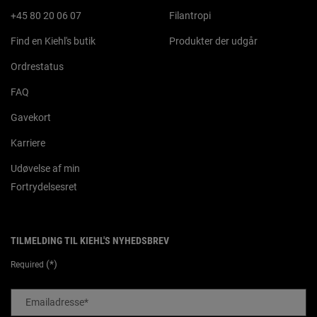
+45 80 20 06 07
Filantropi
Find en Kiehl's butik
Produkter der udgår
Ordrestatus
FAQ
Gavekort
Karriere
Udøvelse af min
Fortrydelsesret
TILMELDING TIL KIEHL'S NYHEDSBREV
(*)
Required
Emailadresse
*