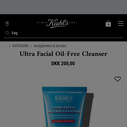
0
MIN
0 PRODUKT
FIND
INDKØBSKURV
BUTIK
Søg
Main content
...
KATEGORI
Ansigtsrens & Scrubs
Ultra Facial Oil-Free Cleanser
DKK 200,00