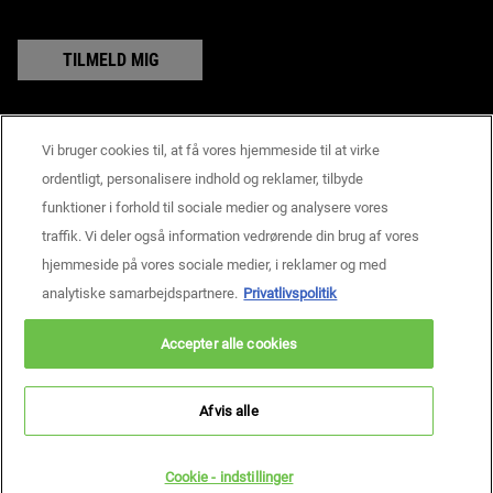
TILMELD MIG
Vi bruger cookies til, at få vores hjemmeside til at virke
Producentoplysninger
ordentligt, personalisere indhold og reklamer, tilbyde
KIEHL'S
funktioner i forhold til sociale medier og analysere vores
14, rue Royale - 75008 Paris France
traffik. Vi deler også information vedrørende din brug af vores
consumercare@dk.oaccare.com
hjemmeside på vores sociale medier, i reklamer og med
KØBSBETINGELSER
analytiske samarbejdspartnere.
Privatlivspolitik
kr - DK (DA)
Accepter alle cookies
Privatlivspolitik
Handelsbetingelser
Site Map
Cookie - indstillinger
Copyright © 2026 Kiehls’s Since 1851.
Afvis alle
Denne hjemmeside er primært henvendt til personer bosiddende i Danmark.
Cookies og dertilhørende teknologi bliver brugt til markedsføringsmæssige
formål. For at læse mere, besøg AdChoices og læs vores privatlivspolitik.
Cookie - indstillinger