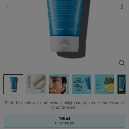
Ultr
En forfriskende og skummende ansigtsrens, der renser huden uden
at udtørre den.
One size only
150 ml
Valgte
, 1 of 1
DKK 200,00