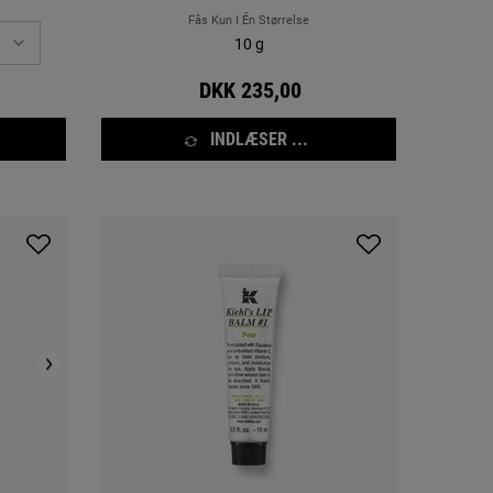
Fås Kun I Én Størrelse
10 g
DKK 235,00
INDLÆSER ...