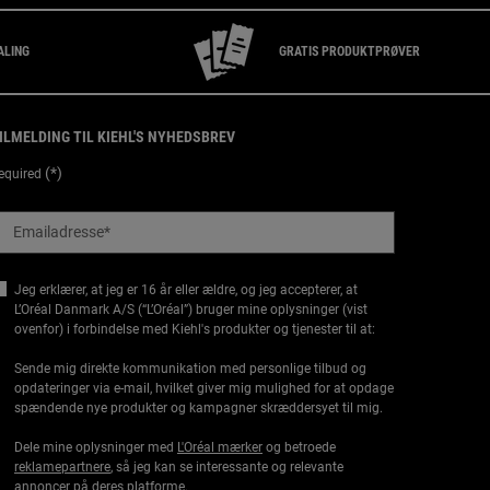
ALING
GRATIS PRODUKTPRØVER
ILMELDING TIL KIEHL'S NYHEDSBREV
(*)
equired
Emailadresse
*
Jeg erklærer, at jeg er 16 år eller ældre, og jeg accepterer, at
L’Oréal Danmark A/S (“L’Oréal”) bruger mine oplysninger (vist
ovenfor) i forbindelse med Kiehl's produkter og tjenester til at:
Sende mig direkte kommunikation med personlige tilbud og
opdateringer via e-mail, hvilket giver mig mulighed for at opdage
spændende nye produkter og kampagner skræddersyet til mig.
Dele mine oplysninger med
L'Oréal mærker
og betroede
reklamepartnere
, så jeg kan se interessante og relevante
annoncer på deres platforme.