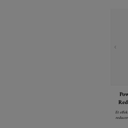
Pow
Red
Dimi
Et effe
reducere