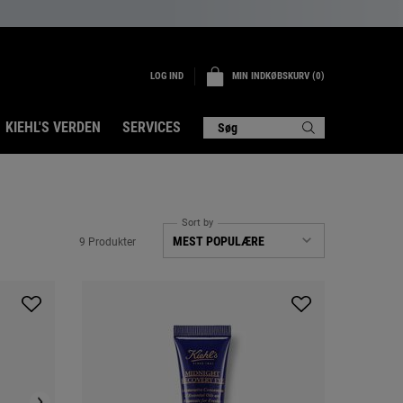
LOG IND
MIN INDKØBSKURV
0
0 PRODUKT
KIEHL'S VERDEN
SERVICES
Søg
Sort by
9 Produkter