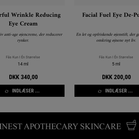
rful Wrinkle Reducing
Facial Fuel Eye De-P
Eye Cream
iv anti-age øjencreme, der reducerer
En let og opfriskende øjenstift, der 
rynker.
omkring øjnene nyt liv.
Fås Kun I Én Størrelse
Fås Kun I Én Størrelse
14 ml
5 ml
DKK 340,00
DKK 200,00
INDLÆSER ...
INDLÆSER ...