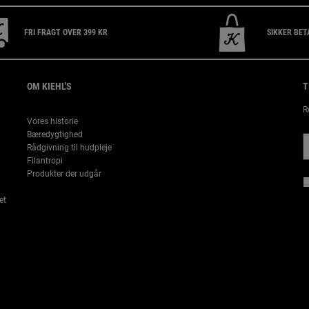
FRI FRAGT OVER 399 KR
SIKKER BET
OM KIEHL'S
T
R
Vores historie
Bæredygtighed
Rådgivning til hudpleje
Filantropi
Produkter der udgår
et