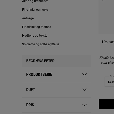
Akne og urenheder
Fine linjer og rynker
Anti-age
Elasticitet og fasthed
Hudtone og tekstur
Crea
Solcreme og solbeskyttelse
Kiehl's b
BEGRÆNS EFTER
som giver
PRODUKTSERIE
Stø
DUFT
PRIS