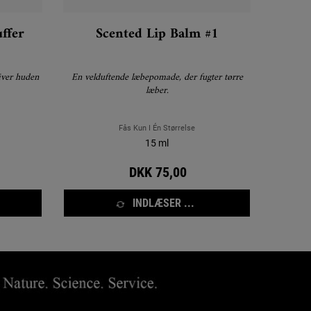
uffer
Scented Lip Balm #1
giver huden
En velduftende læbepomade, der fugter tørre
læber.
Fås Kun I Én Størrelse
15 ml
DKK 75,00
INDLÆSER ...