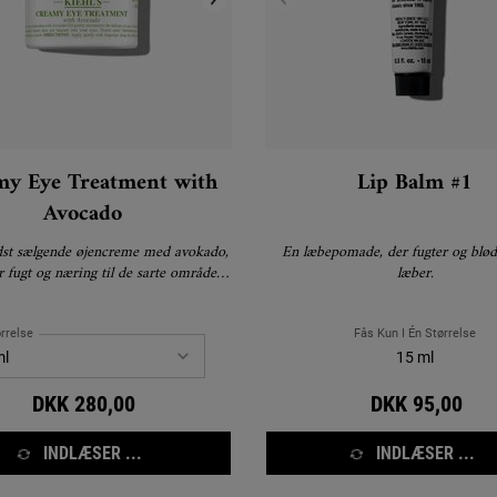
my Eye Treatment with
Lip Balm #1
Avocado
edst sælgende øjencreme med avokado,
En læbepomade, der fugter og blød
 fugt og næring til de sarte områder
læber.
omkring øjnene.
rrelse
Fås Kun I Én Størrelse
15 ml
DKK 280,00
DKK 95,00
INDLÆSER ...
INDLÆSER ...