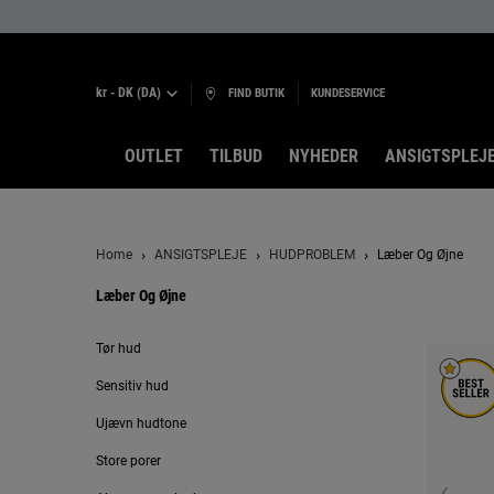
kr - DK (DA)
FIND BUTIK
KUNDESERVICE
OUTLET
TILBUD
NYHEDER
ANSIGTSPLEJ
Main content
Home
ANSIGTSPLEJE
HUDPROBLEM
Læber Og Øjne
Læber Og Øjne
Læber og øjne
Tør hud
Sensitiv hud
Ujævn hudtone
Store porer