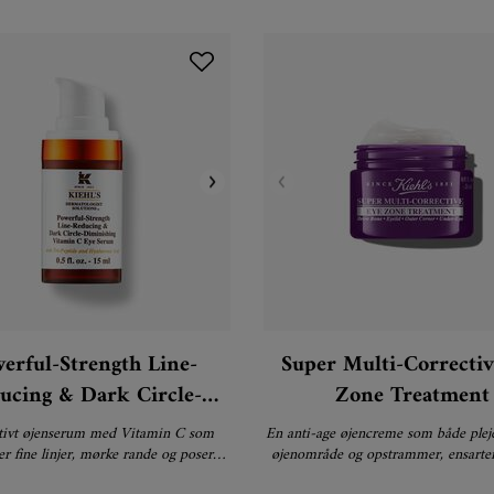
erful-Strength Line-
Super Multi-Correctiv
ucing & Dark Circle-
Zone Treatment
nishing Vitamin C Eye
ktivt øjenserum med Vitamin C som
En anti-age øjencreme som både pleje
Serum
r fine linjer, mørke rande og poser
øjenområde og opstrammer, ensarter
under øjnene.
huden omkring øjenene.