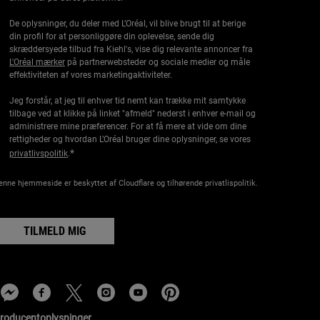
De oplysninger, du deler med L’Oréal, vil blive brugt til at berige
din profil for at personliggøre din oplevelse, sende dig
skræddersyede tilbud fra Kiehl's, vise dig relevante annoncer fra
L'Oréal mærker
på partnerwebsteder og sociale medier og måle
effektiviteten af vores marketingaktiviteter.
Jeg forstår, at jeg til enhver tid nemt kan trække mit samtykke
tilbage ved at klikke på linket "afmeld" nederst i enhver e-mail og
administrere mine præferencer. For at få mere at vide om dine
rettigheder og hvordan L’Oréal bruger dine oplysninger, se vores
*
privatlivspolitik
.
enne hjemmeside er beskyttet af Cloudflare og tilhørende privatlispolitik.
TILMELD MIG
roducentoplysninger