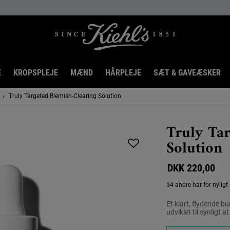
E
KROPSPLEJE
MÆND
HÅRPLEJE
SÆT & GAVEÆSKER
Truly Targeted Blemish-Clearing Solution
Truly Tar
Solution
DKK 220,00
94 andre har for nyligt
Et klart, flydende b
udviklet til synligt