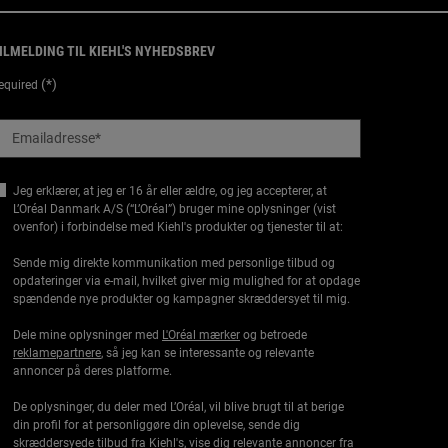
ILMELDING TIL KIEHL'S NYHEDSBREV
(*)
equired
Emailadresse
*
Jeg erklærer, at jeg er 16 år eller ældre, og jeg accepterer, at
L’Oréal Danmark A/S (“L’Oréal”) bruger mine oplysninger (vist
ovenfor) i forbindelse med Kiehl's produkter og tjenester til at:
Sende mig direkte kommunikation med personlige tilbud og
opdateringer via e-mail, hvilket giver mig mulighed for at opdage
spændende nye produkter og kampagner skræddersyet til mig.
Dele mine oplysninger med
L'Oréal mærker
og betroede
reklamepartnere
, så jeg kan se interessante og relevante
annoncer på deres platforme.
De oplysninger, du deler med L’Oréal, vil blive brugt til at berige
din profil for at personliggøre din oplevelse, sende dig
skræddersyede tilbud fra Kiehl's, vise dig relevante annoncer fra