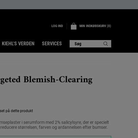
LOG IND
MIN INDKØBSKURV
0
0 PRODUKT
KIEHL'S VERDEN
SERVICES
Søg
geted Blemish-Clearing
 set på dette produkt
umseplaster i serumform med 2% salicylsyre, der er specielt
 at reducere størrelsen, farven og ardannelsen efter bumser.