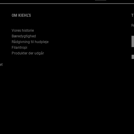
OM KIEHL'S
T
R
Vores historie
Bæredygtighed
Rådgivning til hudpleje
Filantropi
Produkter der udgår
et