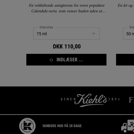
En velduftende ansigtsrens fra vores populære
En let og
Calendula-serie, som renser huden uden at
udtørre.
Størrelse
Stø
DKK 110,00
INDLÆSER ...
PDP Reviews
Sikkerhedsinformation
SUNDERE HUD PÅ 28 DAGE