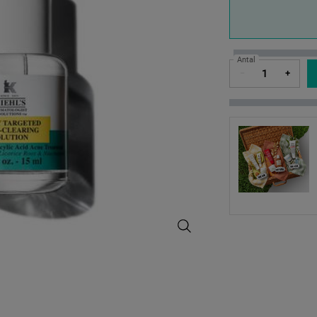
One size only
Antal
−
+
Truly Targeted Blemish-Clearing S