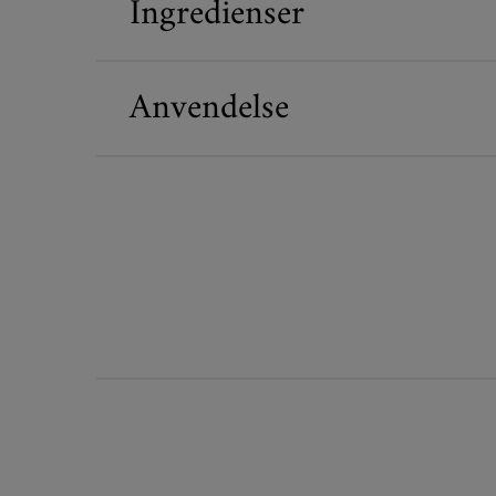
Ingredienser
Anvendelse
Before and After
PDP Routine Section