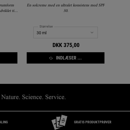
serumform
En solcreme med en ultralet konsistens med SPF
viklet til
50.
rven og
Størrelse
DKK 375,00
INDLÆSER ...
ALING
GRATIS PRODUKTPRØVER