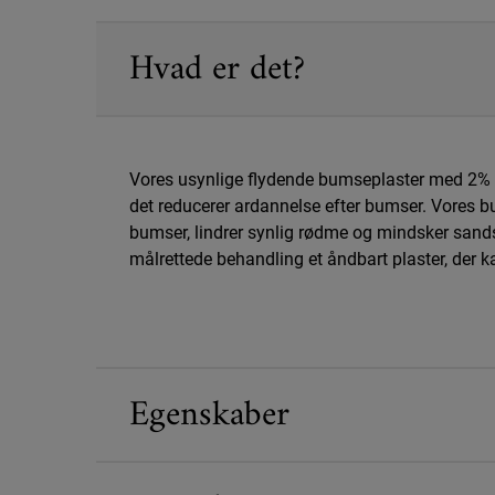
PDP Sections Accordion
Hvad er det?
Vores usynlige flydende bumseplaster med 2% sal
det reducerer ardannelse efter bumser. Vores b
bumser, lindrer synlig rødme og mindsker sands
målrettede behandling et åndbart plaster, der
Egenskaber