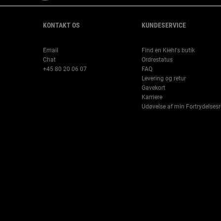
Footer navigation
KONTAKT OS
KUNDESERVICE
Email
Find en Kiehl's butik
Chat
Ordrestatus
+45 80 20 06 07
FAQ
Levering og retur
Gavekort
Karriere
Udøvelse af min Fortrydelsesr