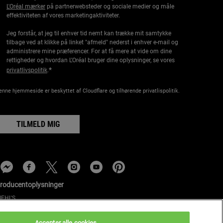
L'Oréal mærker
på partnerwebsteder og sociale medier og måle
effektiviteten af vores marketingaktiviteter.
Jeg forstår, at jeg til enhver tid nemt kan trække mit samtykke
tilbage ved at klikke på linket "afmeld" nederst i enhver e-mail og
administrere mine præferencer. For at få mere at vide om dine
rettigheder og hvordan L’Oréal bruger dine oplysninger, se vores
*
privatlivspolitik
.
enne hjemmeside er beskyttet af Cloudflare og tilhørende privatlispolitik.
TILMELD MIG
roducentoplysninger
IEHL'S
4, rue Royale - 75008 Paris France
onsumercare@dk.oaccare.com
Accepter alle cookies