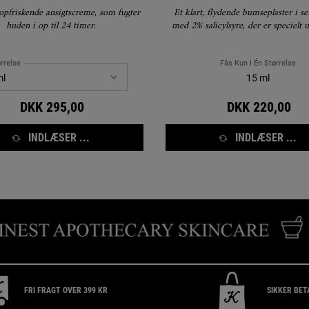
 opfriskende ansigtscreme, som fugter
Et klart, flydende bumseplaster i 
huden i op til 24 timer.
med 2% salicylsyre, der er specielt ud
synligt at reducere størrelsen, fa
ardannelsen efter bumser.
rrelse
Fås Kun I Én Størrelse
15 ml
DKK 295,00
DKK 220,00
INDLÆSER ...
INDLÆSER ...
FRI FRAGT OVER 399 KR
SIKKER BET