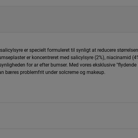
icylsyre er specielt formuleret til synligt at reducere størrels
umseplaster er koncentreret med salicylsyre (2%), niacinamid (4
ynligheden for ar efter bumser. Med vores eksklusive "flydende 
 kan bæres problemfrit under solcreme og makeup.