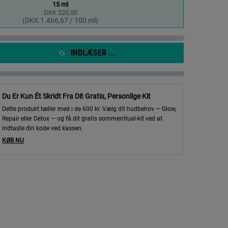
15 ml
DKK 220,00
Valgte
, 1 of 1
(DKK 1.466,67 / 100 ml)
INDLÆSER ...
Du Er Kun Ét Skridt Fra Dit Gratis, Personlige Kit
Dette produkt tæller med i de 600 kr. Vælg dit hudbehov — Glow,
Repair eller Detox — og få dit gratis sommerritual-kit ved at
indtaste din kode ved kassen.
KØB NU
olution - Zoom image