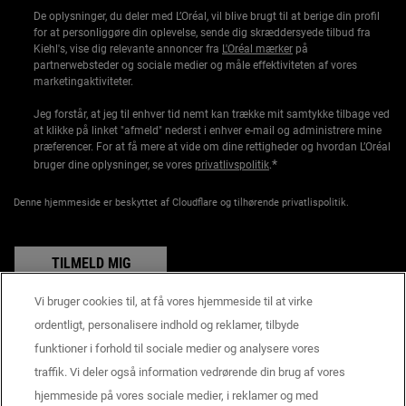
De oplysninger, du deler med L’Oréal, vil blive brugt til at berige din profil
for at personliggøre din oplevelse, sende dig skræddersyede tilbud fra
Kiehl's, vise dig relevante annoncer fra
L'Oréal mærker
på
partnerwebsteder og sociale medier og måle effektiviteten af vores
marketingaktiviteter.
Jeg forstår, at jeg til enhver tid nemt kan trække mit samtykke tilbage ved
at klikke på linket "afmeld" nederst i enhver e-mail og administrere mine
præferencer. For at få mere at vide om dine rettigheder og hvordan L’Oréal
*
bruger dine oplysninger, se vores
privatlivspolitik
.
Denne hjemmeside er beskyttet af Cloudflare og tilhørende privatlispolitik.
TILMELD MIG
Vi bruger cookies til, at få vores hjemmeside til at virke
ordentligt, personalisere indhold og reklamer, tilbyde
funktioner i forhold til sociale medier og analysere vores
Producentoplysninger
traffik. Vi deler også information vedrørende din brug af vores
KIEHL'S
14, rue Royale - 75008 Paris France
hjemmeside på vores sociale medier, i reklamer og med