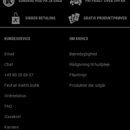
SUNDERE HUD PÅ 28 DAGE
FRI FRAGT OVER 399 KR
SIKKER BETALING
GRATIS PRODUKTPRØVER
Footer navigation
KUNDESERVICE
OM KIEHL'S
Email
Bæredygtighed
Chat
Rådgivning til hudpleje
+45 80 20 06 07
Filantropi
Find en Kiehl's butik
Produkter der udgår
Ordrestatus
FAQ
Gavekort
Karriere