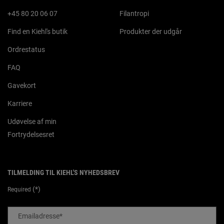
+45 80 20 06 07
Filantropi
Find en Kiehl's butik
Produkter der udgår
Ordrestatus
FAQ
Gavekort
Karriere
Udøvelse af min
Fortrydelsesret
TILMELDING TIL KIEHL'S NYHEDSBREV
(*)
Required
Emailadresse
*