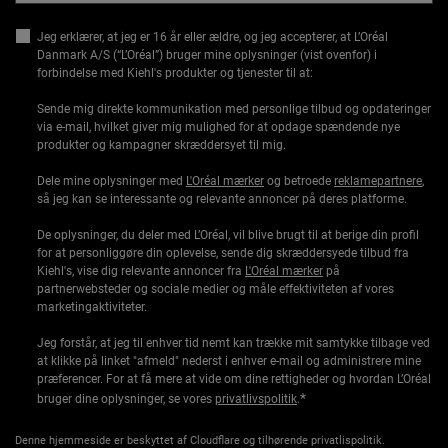
Jeg erklærer, at jeg er 16 år eller ældre, og jeg accepterer, at L’Oréal
Danmark A/S (“L’Oréal”) bruger mine oplysninger (vist ovenfor) i
forbindelse med Kiehl's produkter og tjenester til at:
Sende mig direkte kommunikation med personlige tilbud og opdateringer
via e-mail, hvilket giver mig mulighed for at opdage spændende nye
produkter og kampagner skræddersyet til mig.
Dele mine oplysninger med
L'Oréal mærker
og betroede
reklamepartnere
,
så jeg kan se interessante og relevante annoncer på deres platforme.
De oplysninger, du deler med L’Oréal, vil blive brugt til at berige din profil
for at personliggøre din oplevelse, sende dig skræddersyede tilbud fra
Kiehl's, vise dig relevante annoncer fra
L'Oréal mærker
på
partnerwebsteder og sociale medier og måle effektiviteten af vores
marketingaktiviteter.
Jeg forstår, at jeg til enhver tid nemt kan trække mit samtykke tilbage ved
at klikke på linket "afmeld" nederst i enhver e-mail og administrere mine
præferencer. For at få mere at vide om dine rettigheder og hvordan L’Oréal
*
bruger dine oplysninger, se vores
privatlivspolitik
.
Denne hjemmeside er beskyttet af Cloudflare og tilhørende privatlispolitik.