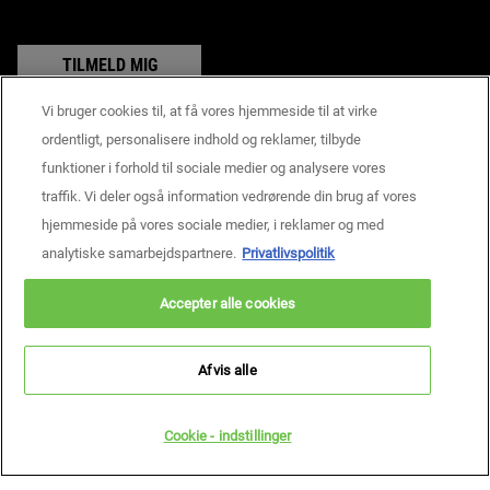
TILMELD MIG
Vi bruger cookies til, at få vores hjemmeside til at virke
ordentligt, personalisere indhold og reklamer, tilbyde
funktioner i forhold til sociale medier og analysere vores
Producentoplysninger
traffik. Vi deler også information vedrørende din brug af vores
KIEHL'S
14, rue Royale - 75008 Paris France
hjemmeside på vores sociale medier, i reklamer og med
consumercare@dk.oaccare.com
analytiske samarbejdspartnere.
Privatlivspolitik
KØBSBETINGELSER
Accepter alle cookies
kr - DK (DA)
Afvis alle
Privatlivspolitik
Handelsbetingelser
Site Map
Cookie - indstillinger
Copyright © 2026 Kiehls’s Since 1851.
Denne hjemmeside er primært henvendt til personer bosiddende i Danmark.
Cookie - indstillinger
Cookies og dertilhørende teknologi bliver brugt til markedsføringsmæssige
formål. For at læse mere, besøg AdChoices og læs vores privatlivspolitik.