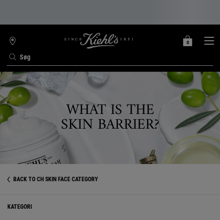
0
MIN
0 PRODUKT
FIND
INDKØBSKURV
BUTIK
Søg
Main content
WHAT IS THE
SKIN BARRIER?
BACK TO CH SKIN FACE CATEGORY
KATEGORI