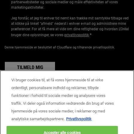
partnerwebsteder og sociale medier og måle effektiviteten af vores
marketingaktiviteter.
Jeg forstår, at jeg til enhver tid nemt kan trække mit samtykke tilbage ved
at klikke på linket "afmeld" nederst i enhver e-mail og administrere mine
præferencer. For at få mere at vide om dine rettigheder og hvordan L’Oréal
*
bruger dine oplysninger, se vores
privatlivspolitik
.
Denne hjemmeside er beskyttet af Cloudflare og tilhørende privatlispolitik.
TILMELD MIG
Vi bruger cookies til, at få vores hjemmeside til at virke
ordentligt, personalisere indhold og reklamer, tilbyde
funktioner i forhold til sociale medier og analysere vores
Producentoplysninger
traffik. Vi deler også information vedrørende din brug af vores
KIEHL'S
14, rue Royale - 75008 Paris France
hjemmeside på vores sociale medier, i reklamer og med
consumercare@dk.oaccare.com
analytiske samarbejdspartnere.
Privatlivspolitik
KØBSBETINGELSER
Accepter alle cookies