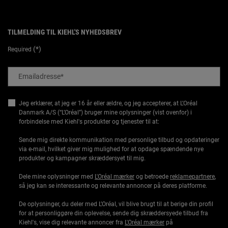
TILMELDING TIL KIEHL'S NYHEDSBREV
(*)
Required
Emailadresse
*
Jeg erklærer, at jeg er 16 år eller ældre, og jeg accepterer, at L’Oréal
Danmark A/S (“L’Oréal”) bruger mine oplysninger (vist ovenfor) i
forbindelse med Kiehl's produkter og tjenester til at:
Sende mig direkte kommunikation med personlige tilbud og opdateringer
via e-mail, hvilket giver mig mulighed for at opdage spændende nye
produkter og kampagner skræddersyet til mig.
Dele mine oplysninger med
L'Oréal mærker
og betroede
reklamepartnere
,
så jeg kan se interessante og relevante annoncer på deres platforme.
De oplysninger, du deler med L’Oréal, vil blive brugt til at berige din profil
for at personliggøre din oplevelse, sende dig skræddersyede tilbud fra
Kiehl's, vise dig relevante annoncer fra
L'Oréal mærker
på