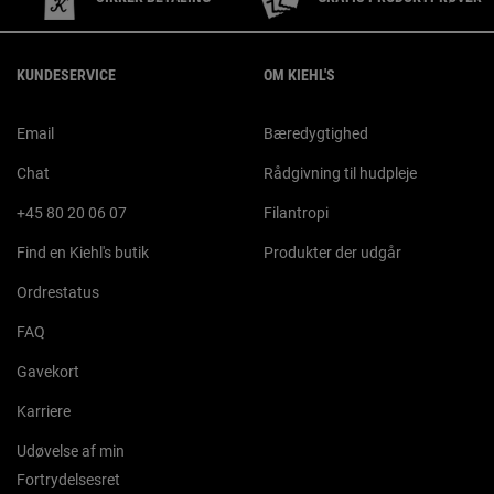
Footer navigation
KUNDESERVICE
OM KIEHL'S
Email
Bæredygtighed
Chat
Rådgivning til hudpleje
+45 80 20 06 07
Filantropi
Find en Kiehl's butik
Produkter der udgår
Ordrestatus
FAQ
Gavekort
Karriere
Udøvelse af min
Fortrydelsesret