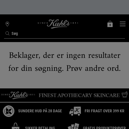
0
MIN
0 PRODUKT
FIND
INDKØBSKURV
BUTIK
Søg
Main content
Beklager, der er ingen resultater
for din søgning. Prøv andre ord.
SUNDERE HUD PÅ 28 DAGE
FRI FRAGT OVER 399 KR
SIKKER BETALING
GRATIS PRODUKTPRØVER