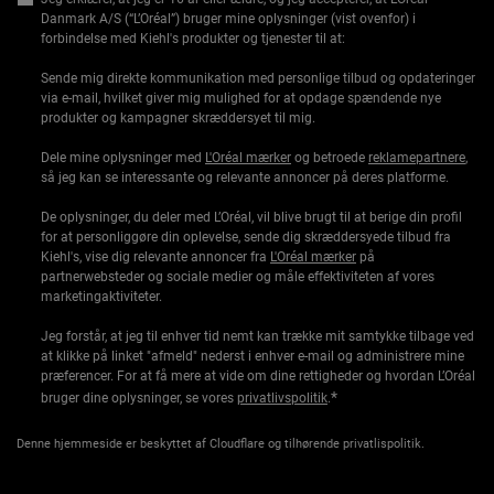
Danmark A/S (“L’Oréal”) bruger mine oplysninger (vist ovenfor) i
forbindelse med Kiehl's produkter og tjenester til at:
Sende mig direkte kommunikation med personlige tilbud og opdateringer
via e-mail, hvilket giver mig mulighed for at opdage spændende nye
produkter og kampagner skræddersyet til mig.
Dele mine oplysninger med
L'Oréal mærker
og betroede
reklamepartnere
,
så jeg kan se interessante og relevante annoncer på deres platforme.
De oplysninger, du deler med L’Oréal, vil blive brugt til at berige din profil
for at personliggøre din oplevelse, sende dig skræddersyede tilbud fra
Kiehl's, vise dig relevante annoncer fra
L'Oréal mærker
på
partnerwebsteder og sociale medier og måle effektiviteten af vores
marketingaktiviteter.
Jeg forstår, at jeg til enhver tid nemt kan trække mit samtykke tilbage ved
at klikke på linket "afmeld" nederst i enhver e-mail og administrere mine
præferencer. For at få mere at vide om dine rettigheder og hvordan L’Oréal
*
bruger dine oplysninger, se vores
privatlivspolitik
.
Denne hjemmeside er beskyttet af Cloudflare og tilhørende privatlispolitik.