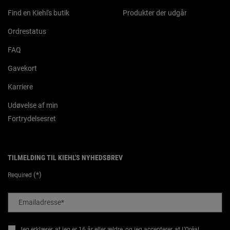
Find en Kiehl's butik
Produkter der udgår
Ordrestatus
FAQ
Gavekort
Karriere
Udøvelse af min
Fortrydelsesret
TILMELDING TIL KIEHL'S NYHEDSBREV
(*)
Required
Emailadresse
*
Jeg erklærer, at jeg er 16 år eller ældre, og jeg accepterer, at L’Oréal