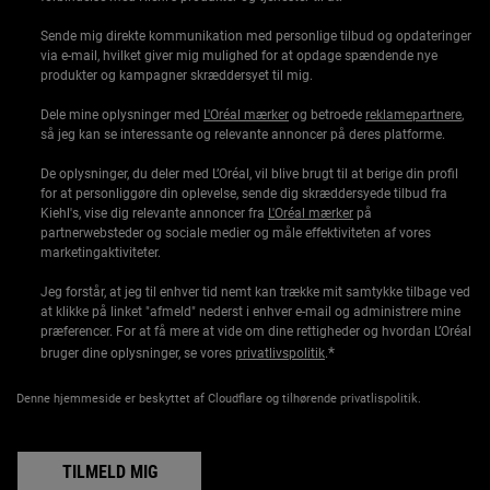
Sende mig direkte kommunikation med personlige tilbud og opdateringer
via e-mail, hvilket giver mig mulighed for at opdage spændende nye
produkter og kampagner skræddersyet til mig.
Dele mine oplysninger med
L'Oréal mærker
og betroede
reklamepartnere
,
så jeg kan se interessante og relevante annoncer på deres platforme.
De oplysninger, du deler med L’Oréal, vil blive brugt til at berige din profil
for at personliggøre din oplevelse, sende dig skræddersyede tilbud fra
Kiehl's, vise dig relevante annoncer fra
L'Oréal mærker
på
partnerwebsteder og sociale medier og måle effektiviteten af vores
marketingaktiviteter.
Jeg forstår, at jeg til enhver tid nemt kan trække mit samtykke tilbage ved
at klikke på linket "afmeld" nederst i enhver e-mail og administrere mine
præferencer. For at få mere at vide om dine rettigheder og hvordan L’Oréal
*
bruger dine oplysninger, se vores
privatlivspolitik
.
Denne hjemmeside er beskyttet af Cloudflare og tilhørende privatlispolitik.
TILMELD MIG