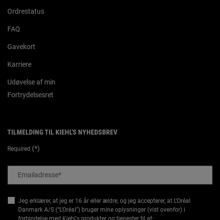
Ordrestatus
FAQ
Gavekort
Karriere
Udøvelse af min
Fortrydelsesret
TILMELDING TIL KIEHL'S NYHEDSBREV
(*)
Required
Emailadresse
*
Jeg erklærer, at jeg er 16 år eller ældre, og jeg accepterer, at L’Oréal
Danmark A/S (“L’Oréal”) bruger mine oplysninger (vist ovenfor) i
forbindelse med Kiehl's produkter og tjenester til at: