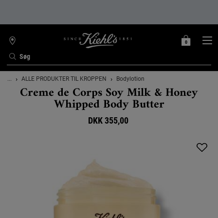
0
MIN
0 PRODUKT
FIND
INDKØBSKURV
BUTIK
Søg
Main content
...
ALLE PRODUKTER TIL KROPPEN
Bodylotion
Creme de Corps Soy Milk & Honey
Whipped Body Butter
DKK 355,00