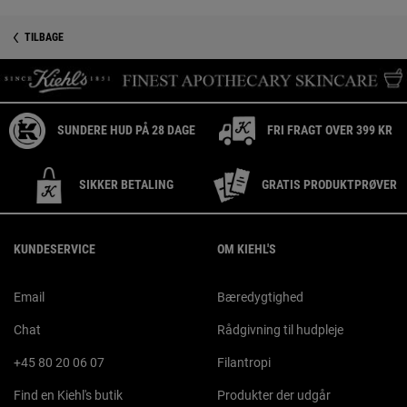
PDP Reviews
Sikkerhedsinformation
TILBAGE
SUNDERE HUD PÅ 28 DAGE
FRI FRAGT OVER 399 KR
SIKKER BETALING
GRATIS PRODUKTPRØVER
Footer navigation
KUNDESERVICE
OM KIEHL'S
Email
Bæredygtighed
Chat
Rådgivning til hudpleje
+45 80 20 06 07
Filantropi
Find en Kiehl's butik
Produkter der udgår