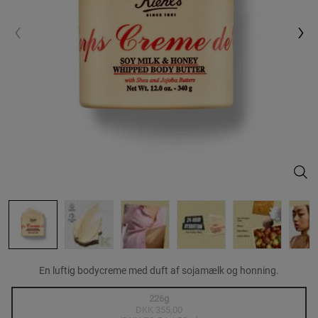
Crem
En luftig bodycreme med duft af sojamælk og honning.
One size only
226g
DKK 355,00
Valgte
Produkter er udsolgt
, 1 of 1