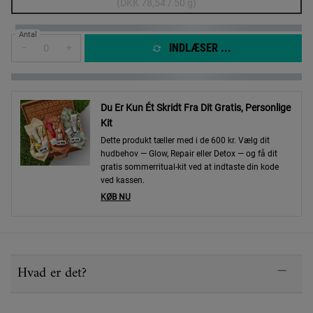
(DKK 78,54 / 50 g)
Antal
INDLÆSER ...
−
+
Du Er Kun Ét Skridt Fra Dit Gratis, Personlige
Kit
Dette produkt tæller med i de 600 kr. Vælg dit
hudbehov — Glow, Repair eller Detox — og få dit
gratis sommerritual-kit ved at indtaste din kode
ved kassen.
KØB NU
PDP Sections Accordion
Hvad er det?