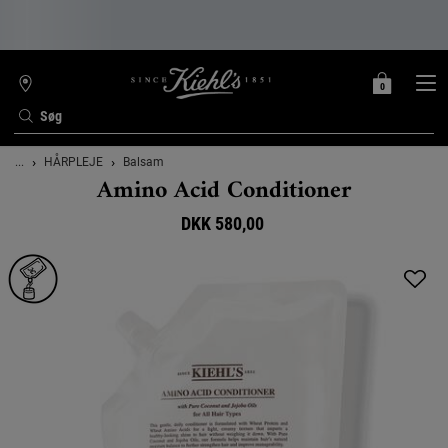
0
MIN
0 PRODUKT
FIND
INDKØBSKURV
BUTIK
Søg
Main content
...
HÅRPLEJE
Balsam
Amino Acid Conditioner
DKK 580,00