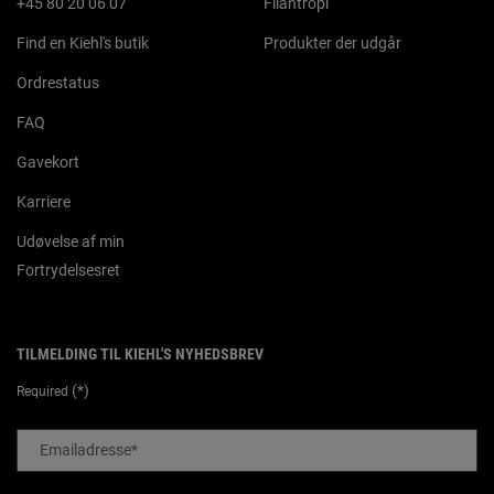
+45 80 20 06 07
Filantropi
Find en Kiehl's butik
Produkter der udgår
Ordrestatus
FAQ
Gavekort
Karriere
Udøvelse af min
Fortrydelsesret
TILMELDING TIL KIEHL'S NYHEDSBREV
(*)
Required
Emailadresse
*