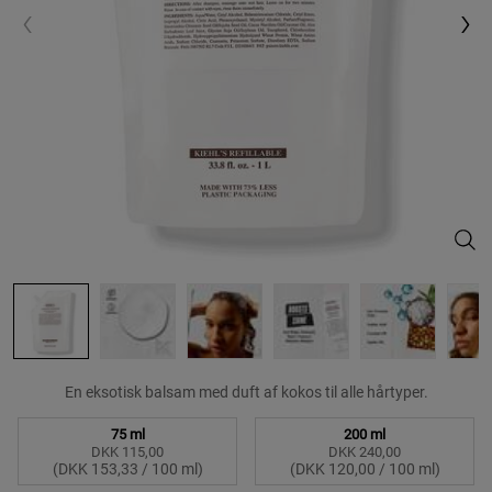
Amin
En eksotisk balsam med duft af kokos til alle hårtyper.
Vælg en size:
75 ml
200 ml
DKK 115,00
DKK 240,00
Valgte
, 1 of 4
Valgte
, 2 of 4
(DKK 153,33 / 100 ml)
(DKK 120,00 / 100 ml)