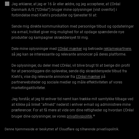
Jeg erklærer, at jeg er 16 år eller ældre, og jeg accepterer, at L’Oréal
Danmark A/S (“L’Oréal”) bruger mine oplysninger (vist ovenfor) i
forbindelse med Kiehl's produkter og tjenester til at:
Sende mig direkte kommunikation med personlige tilbud og opdateringer
via e-mail, hvilket giver mig mulighed for at opdage spændende nye
produkter og kampagner skræddersyet til mig.
Dele mine oplysninger med
L'Oréal mærker
og betroede
reklamepartnere
,
så jeg kan se interessante og relevante annoncer på deres platforme.
De oplysninger, du deler med L’Oréal, vil blive brugt til at berige din profil
for at personliggøre din oplevelse, sende dig skræddersyede tilbud fra
Kiehl's, vise dig relevante annoncer fra
L'Oréal mærker
på
partnerwebsteder og sociale medier og måle effektiviteten af vores
marketingaktiviteter.
Jeg forstår, at jeg til enhver tid nemt kan trække mit samtykke tilbage ved
at klikke på linket "afmeld" nederst i enhver e-mail og administrere mine
præferencer. For at få mere at vide om dine rettigheder og hvordan L’Oréal
*
bruger dine oplysninger, se vores
privatlivspolitik
.
Denne hjemmeside er beskyttet af Cloudflare og tilhørende privatlispolitik.