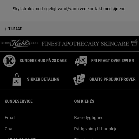
Skyl straks med rigeligt vand/vann ved kontakt med øjnene.
Sikkerhedsinformation
PDP Reviews
TILBAGE
SUNDERE HUD PÅ 28 DAGE
FRI FRAGT OVER 399 KR
SIKKER BETALING
GRATIS PRODUKTPRØVER
Footer navigation
KUNDESERVICE
OM KIEHL'S
Email
Bæredygtighed
Chat
Rådgivning til hudpleje