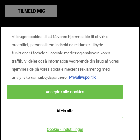
TILMELD MIG
Vi bruger cookies til, at få vores hjemmeside til at virke
Producentoplysninger
ordentligt, personalisere indhold og reklamer, tilbyde
KIEHL'S
funktioner i forhold til sociale medier og analysere vores
14, rue Royale - 75008 Paris France
traffik. Vi deler også information vedrørende din brug af vores
consumercare@dk.oaccare.com
hjemmeside på vores sociale medier, i reklamer og med
KØBSBETINGELSER
analytiske samarbejdspartnere.
Privatlivspolitik
kr - DK (DA)
Accepter alle cookies
Privatlivspolitik
Handelsbetingelser
Site Map
Cookie - indstillinger
Copyright © 2026 Kiehls’s Since 1851.
Afvis alle
Denne hjemmeside er primært henvendt til personer bosiddende i Danmark.
Cookies og dertilhørende teknologi bliver brugt til markedsføringsmæssige
formål. For at læse mere, besøg AdChoices og læs vores privatlivspolitik.
Cookie - indstillinger