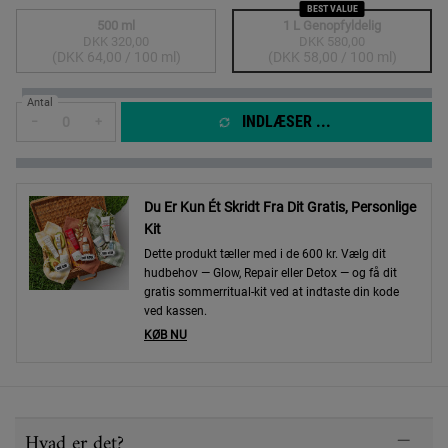
BEST VALUE
500 ml
1 L Genopfyldelig
DKK 320,00
DKK 580,00
Valgte
Produkter er udsolgt
, 3 of 4
Valgte
Produkter er udsolgt
, 4 of 4
(DKK 64,00 / 100 ml)
(DKK 58,00 / 100 ml)
Antal
INDLÆSER ...
−
+
Du Er Kun Ét Skridt Fra Dit Gratis, Personlige
Kit
Dette produkt tæller med i de 600 kr. Vælg dit
hudbehov — Glow, Repair eller Detox — og få dit
gratis sommerritual-kit ved at indtaste din kode
ved kassen.
KØB NU
PDP Sections Accordion
Hvad er det?