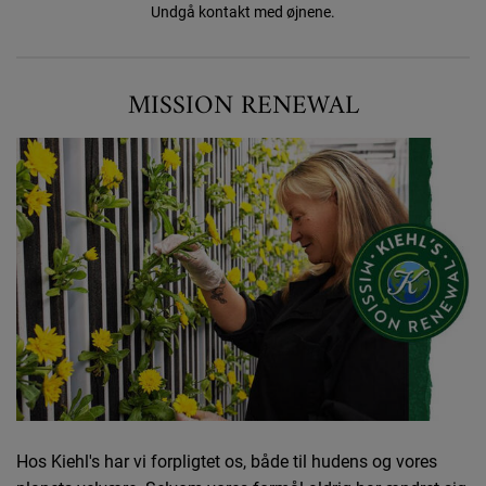
Undgå kontakt med øjnene.
Mission renewal
MISSION RENEWAL
Hos Kiehl's har vi forpligtet os, både til hudens og vores