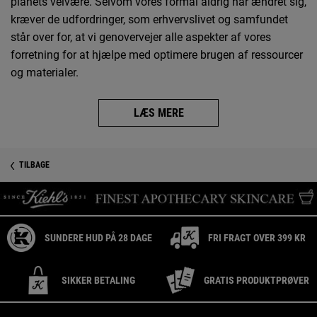
planets velvære. Selvom vores formål aldrig har ændret sig,
kræver de udfordringer, som erhvervslivet og samfundet
står over for, at vi genovervejer alle aspekter af vores
forretning for at hjælpe med optimere brugen af ressourcer
og materialer.
LÆS MERE
Sikkerhedsinformation
PDP Reviews
TILBAGE
SUNDERE HUD PÅ 28 DAGE
FRI FRAGT OVER 399 KR
SIKKER BETALING
GRATIS PRODUKTPRØVER
Footer navigation