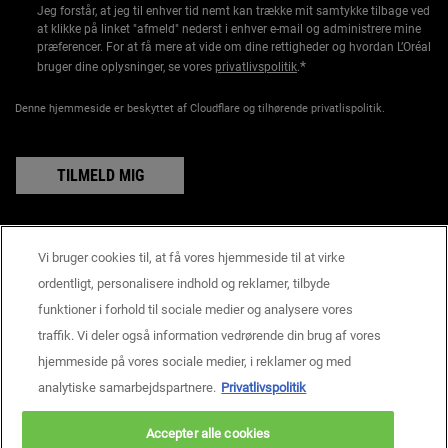
Jeg forstår, at jeg til enhver tid nemt kan trække mit samtykke tilbage ved
at klikke på linket "afmeld" nederst i enhver e-mail og administrere mine
præferencer. For at få mere at vide om dine rettigheder og hvordan L’Oréal
*
bruger dine oplysninger, se vores
privatlivspolitik
.
Denne hjemmeside er beskyttet af Cloudflare og tilhørende privatlispolitik.
TILMELD MIG
Vi bruger cookies til, at få vores hjemmeside til at virke
Producentoplysninger
ordentligt, personalisere indhold og reklamer, tilbyde
KIEHL'S
funktioner i forhold til sociale medier og analysere vores
14, rue Royale - 75008 Paris France
traffik. Vi deler også information vedrørende din brug af vores
consumercare@dk.oaccare.com
hjemmeside på vores sociale medier, i reklamer og med
KØBSBETINGELSER
analytiske samarbejdspartnere.
Privatlivspolitik
kr - DK (DA)
Accepter alle cookies