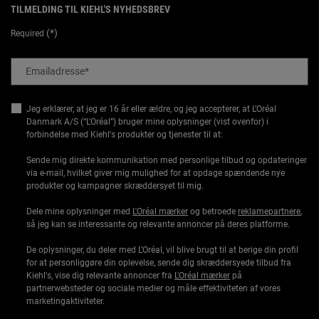
TILMELDING TIL KIEHL'S NYHEDSBREV
(*)
Required
Emailadresse
*
Jeg erklærer, at jeg er 16 år eller ældre, og jeg accepterer, at L’Oréal
Danmark A/S (“L’Oréal”) bruger mine oplysninger (vist ovenfor) i
forbindelse med Kiehl's produkter og tjenester til at:
Sende mig direkte kommunikation med personlige tilbud og opdateringer
via e-mail, hvilket giver mig mulighed for at opdage spændende nye
produkter og kampagner skræddersyet til mig.
Dele mine oplysninger med
L'Oréal mærker
og betroede
reklamepartnere
,
så jeg kan se interessante og relevante annoncer på deres platforme.
De oplysninger, du deler med L’Oréal, vil blive brugt til at berige din profil
for at personliggøre din oplevelse, sende dig skræddersyede tilbud fra
Kiehl's, vise dig relevante annoncer fra
L'Oréal mærker
på
partnerwebsteder og sociale medier og måle effektiviteten af vores
marketingaktiviteter.