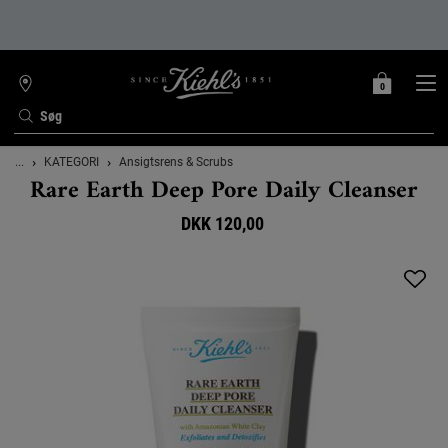
0
MIN
0 PRODUKT
FIND
INDKØBSKURV
BUTIK
Søg
Main content
...
KATEGORI
Ansigtsrens & Scrubs
Rare Earth Deep Pore Daily Cleanser
DKK 120,00