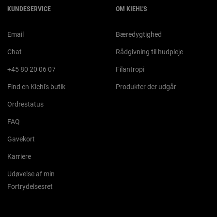
KUNDESERVICE
OM KIEHL'S
Email
Bæredygtighed
Chat
Rådgivning til hudpleje
+45 80 20 06 07
Filantropi
Find en Kiehl's butik
Produkter der udgår
Ordrestatus
FAQ
Gavekort
Karriere
Udøvelse af min
Fortrydelsesret