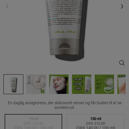
Rare
En daglig ansigtsrens, der skånsomt renser og får huden til at se
sundere ud.
Vælg en size:
75 ml
150 ml
DKK 120,00
DKK 210,00
Valgte
Produkter er udsolgt
, 1 of 2
Valgte
, 2 of 2
(DKK 160,00 / 100 ml)
(DKK 140,00 / 100 ml)